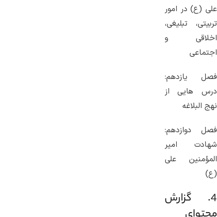
علی (ع) در امور
تربیتی، تبلیغی،
اخلاقی و
اجتماعی
فصل یازدهم:
درس هایی از
نهج البلاغه
فصل دوازدهم:
شهادت امیر
المؤمنین علی
(ع)
4. گزارش
محتوای