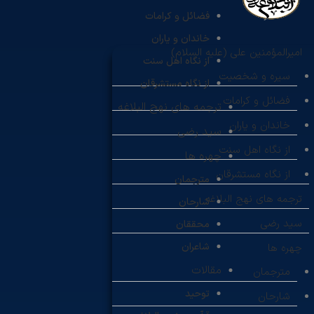
فضائل و کرامات
خاندان و یاران
امیرالمؤمنین علی (علیه السلام)
از نگاه اهل سنت
سیره و شخصیت
از نگاه مستشرقان
فضائل و کرامات
ترجمه های نهج البلاغه
خاندان و یاران
سید رضی
از نگاه اهل سنت
چهره ها
از نگاه مستشرقان
مترجمان
ترجمه های نهج البلاغه
شارحان
سید رضی
محققان
شاعران
چهره ها
مقالات
مترجمان
توحید
شارحان