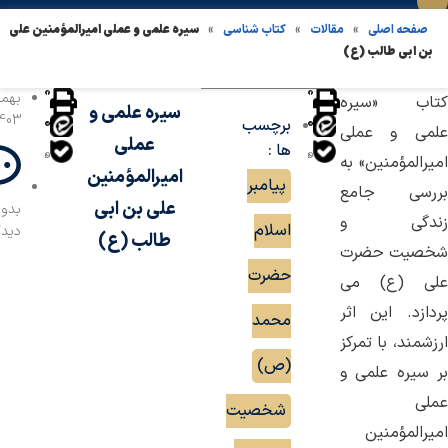
»
»
»
سیره علمی و عملی امیرالمؤمنین علی
صفحه اصلی
مقالات
کتاب شناسی
بن ابی‌ طالب (ع)
کتاب «سیره
سیره علمی و
403
برچسب
علمی و عملی
عملی
ها :
امیرالمؤمنین» به
امیرالمؤمنین
پیامبر
بررسی جامع
علی بن ابی‌
بدو
زندگی و
اسلام
دیدگ
طالب (ع)
شخصیت حضرت
حضرت
علی (ع) می
پردازد. این اثر
محمد
ارزشمند، با تمرکز
(ص)
,
بر سیره علمی و
عملی
شخصیت
امیرالمؤمنین