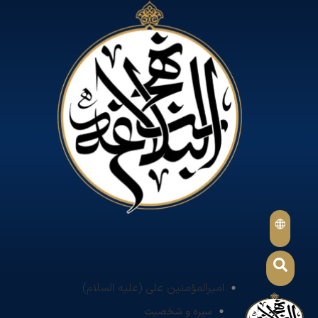
امیرالمؤمنین علی (علیه السلام)
سیره و شخصیت