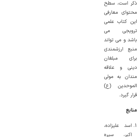
ذکر است، سطح
محتوای معارفی
این کتاب علمی
ترویجی می
باشد و می تواند
منبع ارزشمندی
برای مبلغان
دینی و علاقه
مندان به مولی
الموحدین (ع)
قرار گیرد.
منابع
اسد علیزاده،
اکبر، سیره