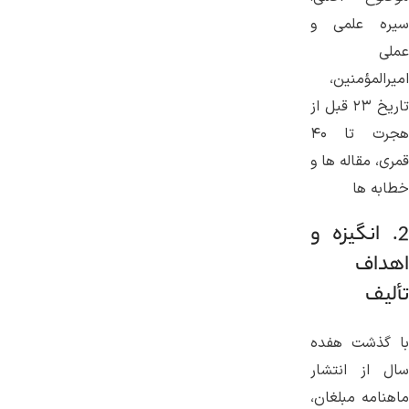
سیره علمی و
عملی
امیرالمؤمنین،
تاریخ ۲۳ قبل از
هجرت تا ۴۰
قمری، مقاله ها و
خطابه ها
2. انگیزه و
اهداف
تألیف
با گذشت هفده
سال از انتشار
ماهنامه مبلغان،