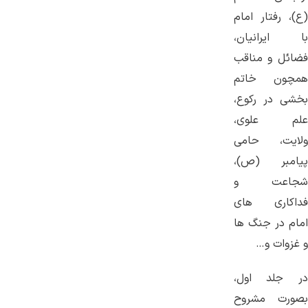
(ع)، رفتار امام
با ایرانیان،
فضائل و مناقب
همچون خاتم
بخشی در رکوع،
علم علوی،
ولایت، حامی
پیامبر (ص)،
شجاعت و
فداکاری های
امام در جنگ ها
و غزوات و…
در جلد اول،
بصورت مشروح