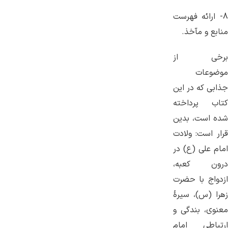
8- ارائه فهرست
منابع و مآخذ.
برخی از
موضوعات
جذابی که در این
کتاب پرداخته
شده است، بدین
قرار است: ولادت
امام علی (ع) در
درون کعبه،
ازدواج با حضرت
زهرا (س)، سیرۀ
معنوی، بندگی و
ارتباطی امام