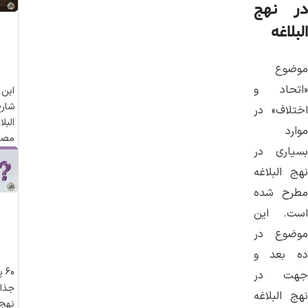
در نهج
البلاغه
موضوع
«اتحاد و
ابن 
شارح
اختلاف» در
البلا
موارد
مصبا
بسیاری در
نهج البلاغه
مطرح شده
است. این
موضوع در
ده بعد و
60
جهت در
جذاب
نهج البلاغه
نهج 