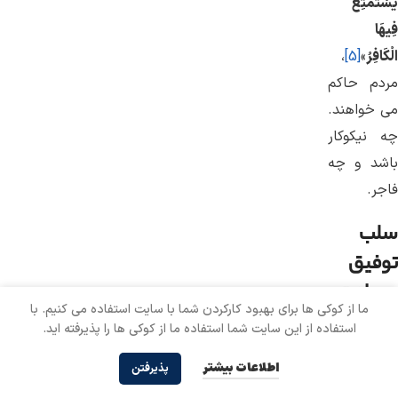
يَسْتَمْتِعُ
فِيهَا
الْكَافِرُ
»
[5]
،
مردم حاكم
می خواهند.
چه نیكوكار
باشد و چه
فاجر.
سلب
توفیق
سعادت
ما از کوکی ها برای بهبود کارکردن شما با سایت استفاده می کنیم. با
به
استفاده از این سایت شما استفاده ما از کوکی ها را پذیرفته اید.
واسطه
اطلاعات بیشتر
پذیرفتن
اختلاف