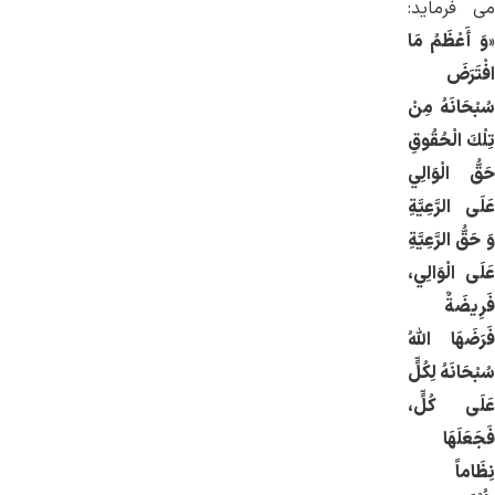
می فرماید:
«
وَ أَعْظَمُ مَا
افْتَرَضَ
سُبْحَانَهُ مِنْ
تِلْكَ الْحُقُوقِ
حَقُّ الْوَالِي
عَلَى الرَّعِيَّةِ
وَ حَقُّ الرَّعِيَّةِ
عَلَى الْوَالِي،
فَرِيضَةٌ
فَرَضَهَا اللَّهُ
سُبْحَانَهُ لِكُلٍّ
عَلَى كُلٍّ،
فَجَعَلَهَا
نِظَاماً