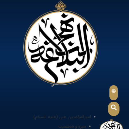
امیرالمؤمنین علی (علیه السلام)
سیره و شخصیت