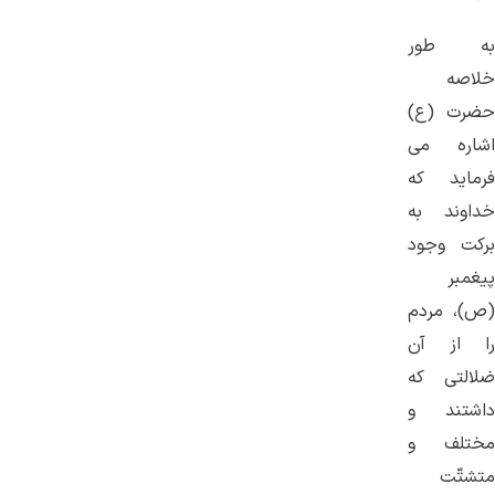
به طور
خلاصه
حضرت (ع)
اشاره می
فرماید كه
خداوند به
بركت وجود
پیغمبر
(ص)، مردم
را از آن
ضلالتی كه
داشتند و
مختلف و
متشتّت