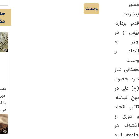
مسیر
وحدت
پیشرفت
جد
مقا
قدم بردارد،
بیش از هر
چیز به
اتحاد و
وحدت
همگانی نیاز
دارد. حضرت
(ع) علی در
مص
امیر
نهج البلاغه،
یا ن
تاثیر اتحاد
در ح
و دوری از
اختلاف در
جامعه را به