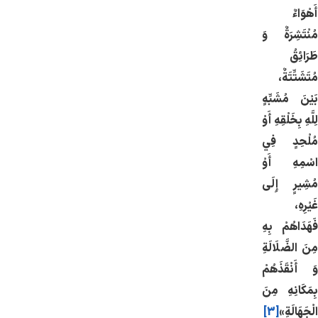
أَهْوَاءٌ
مُنْتَشِرَةٌ وَ
طَرَائِقُ
مُتَشَتِّتَةٌ،
بَيْنَ مُشَبِّهٍ
لِلَّهِ بِخَلْقِهِ أَوْ
مُلْحِدٍ فِي
اسْمِهِ أَوْ
مُشِيرٍ إِلَى
غَيْرِهِ،
فَهَدَاهُمْ بِهِ
مِنَ الضَّلَالَةِ
وَ أَنْقَذَهُمْ
بِمَكَانِهِ مِنَ
الْجَهَالَةِ»
[3]