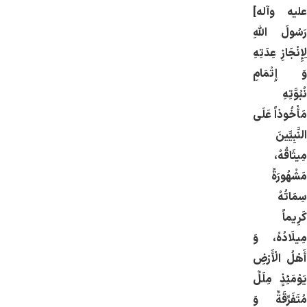
علیه وآله]
رَسُولَ اللَّهِ
لِإِنْجَازِ عِدَتِهِ
وَ إِتْمَامِ
نُبُوَّتِهِ
مَأْخُوذاً عَلَى
النَّبِيِّينَ
مِيثَاقُهُ،
مَشْهُورَةً
سِمَاتُهُ
كَرِيماً
مِيلَادُهُ، وَ
أَهْلُ الْأَرْضِ
يَوْمَئِذٍ مِلَلٌ
مُتَفَرِّقَةٌ وَ