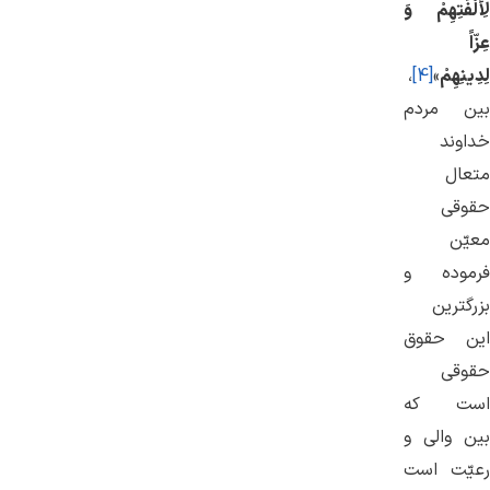
لِأُلْفَتِهِمْ وَ
عِزّاً
لِدِينِهِمْ
»
[4]
،
بین مردم
خداوند
متعال
حقوقی
معیّن
فرموده و
بزرگترین
این حقوق
حقوقی
است كه
بین والی و
رعیّت است