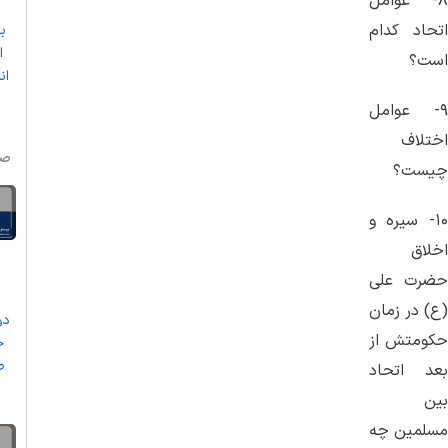
۸- عوامل
اتحاد كدام
ب
ا
است؟
ان
۹- عوامل
اختلاف
صو
چیست؟
۱۰- سیره و
اخلاق
حضرت علی
(ع) در زمان
دو
حكومتش از
خ
ط
بعد اتحاد
بین
مسلمین چه