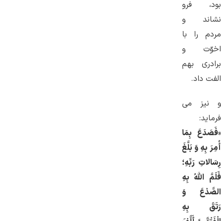
بود، فرو
نشاند و
مردم را با
اخوّت و
برادری بهم
الفت داد.
و نیز می
فرماید:
«
فَصَدَعَ بِمَا
أُمِرَ بِهِ وَ بَلَّغَ
رِسَالاتِ رَبِّهِ؛
فَلَمَّ اللَّهُ بِهِ
الصَّدْعَ وَ
رَتَقَ بِهِ