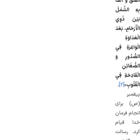
الْفَتْقَ وَ أَلَّفَ
بِهِ الشَّمْلَ
بَيْنَ ذَوِي
الْأَرْحَامِ، بَعْدَ
الْعَدَاوَةِ
الْوَاغِرَةِ فِي
الصُّدُورِ وَ
الضَّغَائِنِ
الْقَادِحَةِ فِي
الْقُلُوبِ
»
[2]
،
پیغمبر
(ص) برای
انجام فرمان
خدا قیام
كرد، رسالت