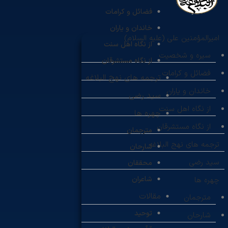
فضائل و کرامات
خاندان و یاران
امیرالمؤمنین علی (علیه السلام)
از نگاه اهل سنت
سیره و شخصیت
از نگاه مستشرقان
فضائل و کرامات
ترجمه های نهج البلاغه
خاندان و یاران
سید رضی
از نگاه اهل سنت
چهره ها
از نگاه مستشرقان
مترجمان
ترجمه های نهج البلاغه
شارحان
سید رضی
محققان
شاعران
چهره ها
مقالات
مترجمان
توحید
شارحان