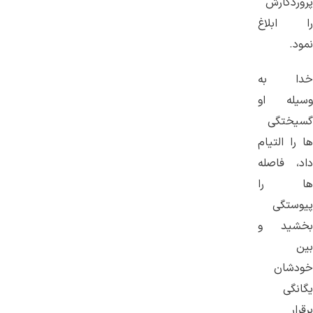
پروردگارش
را ابلاغ
نمود.
خدا به
وسیله او
گسیختگی
ها را التیام
داد، فاصله
ها را
پیوستگی
بخشید و
بین
خودشان
یگانگی
برقرار