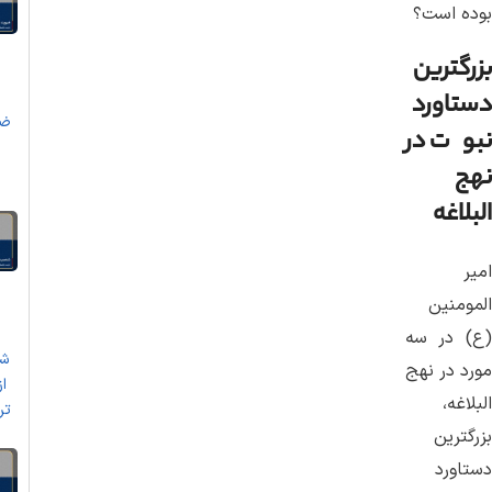
بوده است؟
بزرگترین
دستاورد
ضر
نبوت در
ا
نهج
ب
البلاغه
امیر
المومنین
(ع) در سه
ش
مورد در نهج
از
البلاغه،
تر
بزرگترین
دستاورد