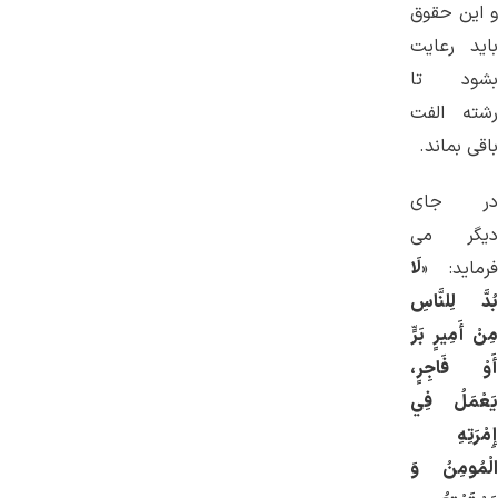
و این حقوق
باید رعایت
بشود تا
رشته الفت
باقی بماند.
در جای
دیگر می
فرماید: «
لَا
بُدَّ لِلنَّاسِ
مِنْ أَمِيرٍ بَرٍّ
أَوْ فَاجِرٍ،
يَعْمَلُ فِي
إِمْرَتِهِ
الْمُومِنُ وَ