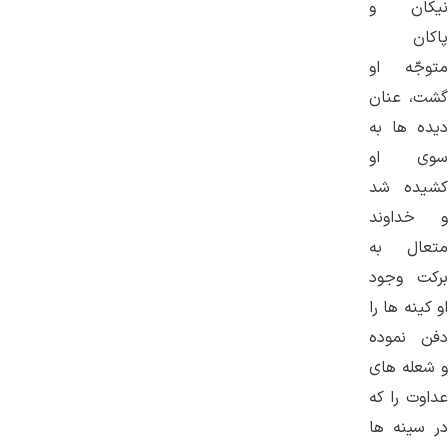
نیكان و
پاكان
متوجّه او
گشت، عنان
دیده ها به
سوی او
كشیده شد
و خداوند
متعال به
بركت وجود
او كینه ها را
دفن نموده
و شعله های
عداوت را كه
در سینه ها