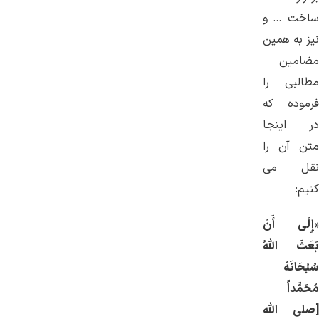
ساخت … و
نیز به همین
مضامین
مطالبی را
فرموده كه
در اینجا
متن آن را
نقل می
كنیم:
«
إِلَى أَنْ
بَعَثَ اللَّهُ
سُبْحَانَهُ
مُحَمَّداً
[صلی الله