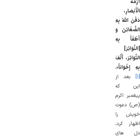
أَزِمَّةُ
الْأَبْصَارِ،
دَفَنَ اللَّهُ بِهِ
الضَّغَائِنَ وَ
أَطْفَأَ بِهِ
[النَّوَائِرَ]
الثَّوَائِرَ، أَلَّفَ
بِهِ إِخْوَاناً
»،
[1]
بعد از
این كه
پیغمبر اكرم
(ص) دعوت
خویش را
اظهار كرد،
دل های