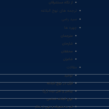
از نگاه مستشرقان
ترجمه های نهج البلاغه
سید رضی
چهره ها
مترجمان
شارحان
محققان
شاعران
مقالات
توحید
قرآن در نهج البلاغه
پیامبر و اهل بیت (ع)
نهج البلاغه شناسی
امر به معروف و نهی از منکر