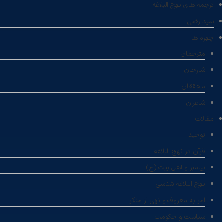
ترجمه های نهج البلاغه
سید رضی
چهره ها
مترجمان
شارحان
محققان
شاعران
مقالات
توحید
قرآن در نهج البلاغه
پیامبر و اهل بیت (ع)
نهج البلاغه شناسی
امر به معروف و نهی از منکر
سیاست و حکومت