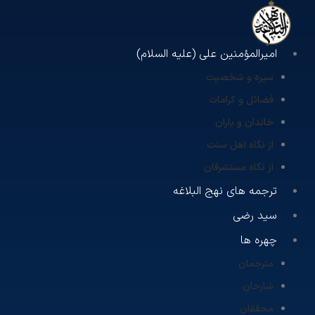
امیرالمؤمنین علی (علیه السلام)
سیره و شخصیت
فضائل و کرامات
خاندان و یاران
از نگاه اهل سنت
از نگاه مستشرقان
ترجمه های نهج البلاغه
سید رضی
چهره ها
مترجمان
شارحان
محققان