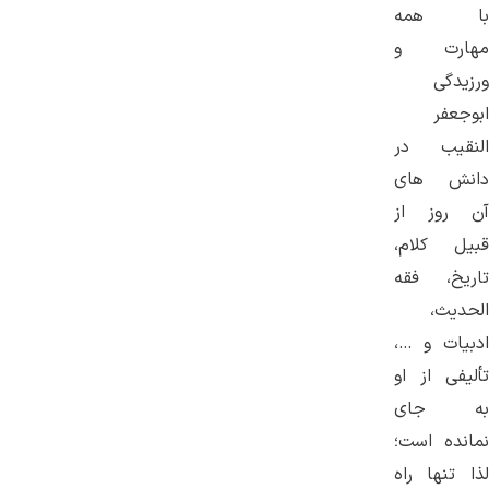
با همه
مهارت و
ورزیدگی
ابوجعفر
النقیب در
دانش های
آن روز از
قبیل کلام،
تاریخ، فقه
الحدیث،
ادبیات و …،
تألیفی از او
به جای
نمانده است؛
لذا تنها راه