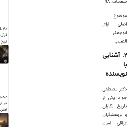
صفحات: ۱۹۸
موضوع
اصلی: آرای
دلای
ابوجعفر
قرآن 
النقیب
نهج ا
۲
.
آشنایی
با
نویسنده
دکتر مصطفی
حجیت
جواد یکی از
در نه
تاریخ نگاران
نظری
و پژوهشگران
عراقی است