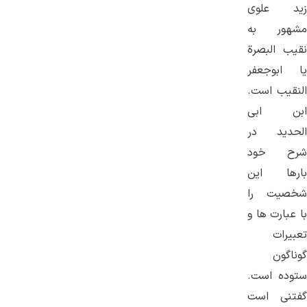
زید علوی
مشهور به
نقیب البصرة
یا ابوجعفر
النقیب است.
ابن ابی
الحدید در
شرح خود
بارها این
شخصیت را
با عبارت ها و
تعبیرات
گوناگون
ستوده است.
گفتنی است