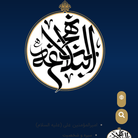
امیرالمؤمنین علی (علیه السلام)
سیره و شخصیت