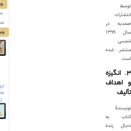
وی
توسط
ص
انتشارات
تصو
صمدیه در
سال ۱۳۹۹
وید
شمسی
منتشر شده
است.
۳
.
انگیزه
و اهداف
ارز
تألیف
عاد
زک
نویسندۀ
کتاب به
دنبال زنده