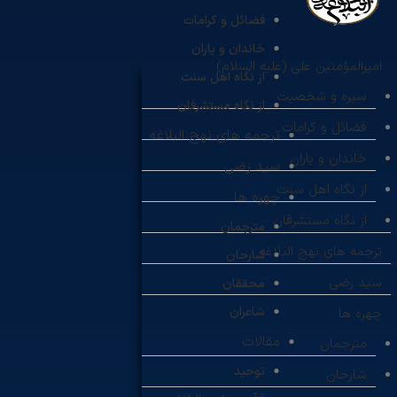
فضائل و کرامات
خاندان و یاران
امیرالمؤمنین علی (علیه السلام)
از نگاه اهل سنت
سیره و شخصیت
از نگاه مستشرقان
فضائل و کرامات
ترجمه های نهج البلاغه
خاندان و یاران
سید رضی
از نگاه اهل سنت
چهره ها
از نگاه مستشرقان
مترجمان
ترجمه های نهج البلاغه
شارحان
سید رضی
محققان
شاعران
چهره ها
مقالات
مترجمان
توحید
شارحان