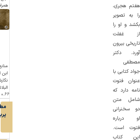
همرا
هفتم هجری،
را به تصویر
بکشد و او را
از غفلت
تاریخی بیرون
آورد. دکتر
مصطفی
منابع
جواد کتابی با
ابن ا
عنوان فتوت
نگار
البلاغ
نامه دارد که
شامل متن
مطا
دو سخنرانی
پرب
او درباره
فتوت است.
این کتاب