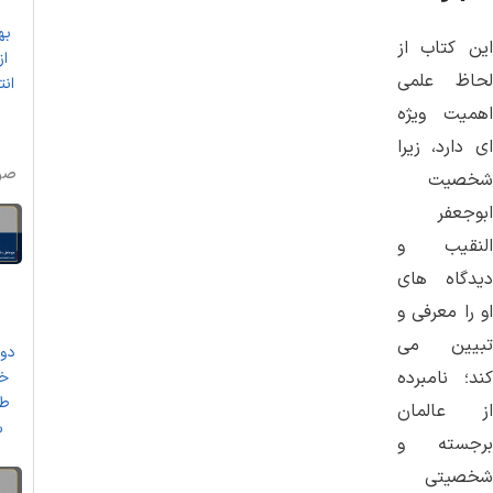
به
این کتاب از
از
لحاظ علمی
انت
اهمیت ویژه
ای دارد، زیرا
صو
شخصیت
ابوجعفر
النقیب و
دیدگاه های
او را معرفی و
تبیین می
دو 
کند؛ نامبرده
خو
طم
از عالمان
س
برجسته و
شخصیتی