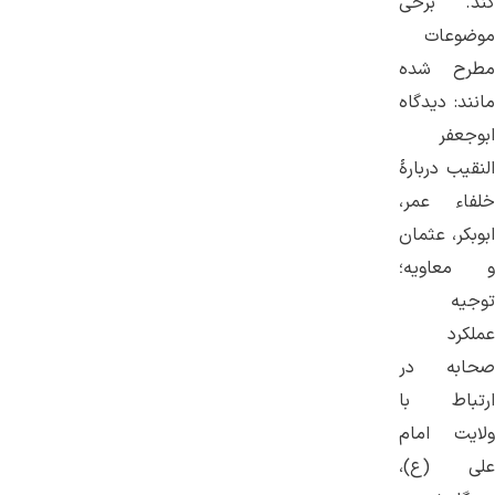
کند. برخی
موضوعات
مطرح شده
مانند: دیدگاه
ابوجعفر
النقیب دربارۀ
خلفاء عمر،
ابوبکر، عثمان
و معاویه؛
توجیه
عملکرد
صحابه در
ارتباط با
ولایت امام
علی (ع)،