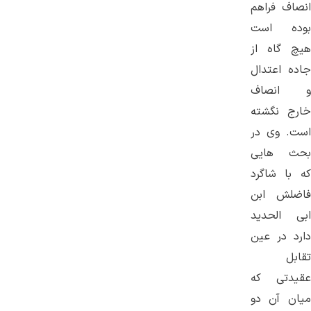
انصاف فراهم
بوده است
هیچ گاه از
جاده اعتدال
و انصاف
خارج نگشته
است. وی در
بحث هایی
که با شاگرد
فاضلش ابن
ابی الحدید
دارد در عین
تقابل
عقیدتی که
میان آن دو