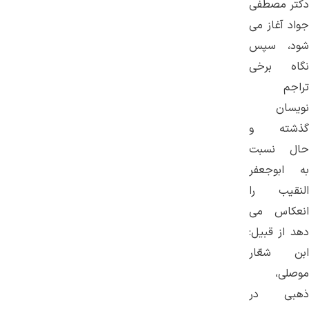
دکتر مصطفی
جواد آغاز می
شود، سپس
نگاه برخی
تراجم
نویسان
گذشته و
حال نسبت
به ابوجعفر
النقیب را
انعکاس می
دهد از قبیل:
ابن شعّار
موصلی،
ذهبی در