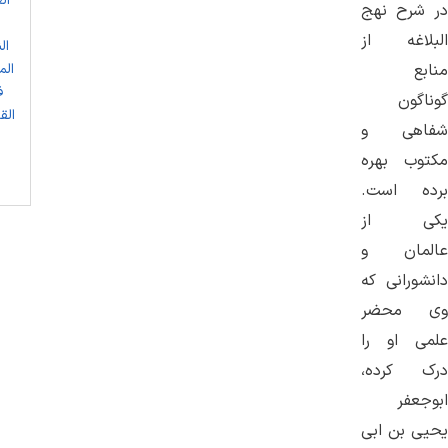
ال
در شرح نهج
البلاغه از
ال
الم
منابع
ف
گوناگون
شفاهی و
مکتوب بهره
برده است.
یکی از
عالمان و
دانشورانی که
وی محضر
علمی او را
درک کرده،
ابوجعفر
یحیی بن ابی