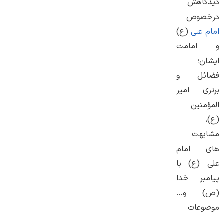
دیدگاهش
درخصوص
امام علی
(ع)
و امامت
ایشان؛
فضائل و
برتری امیر
المؤمنین
(ع)،
مشابهت
های امام
علی (ع) با
پیامبر خدا
(ص) و…
موضوعات