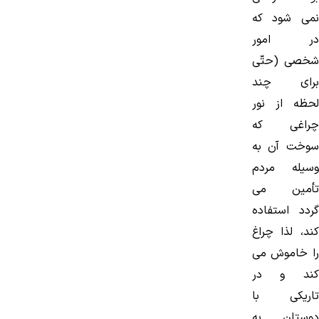
نمی شود كه
در امور
شخصی (حتّی
برای چند
لحظه از نور
چراغی كه
سوخت آن به
وسیله مردم
تأمین می
گردد استفاده
كند، لذا چراغ
را خاموش می
كند و در
تاریكی با
دوستان به