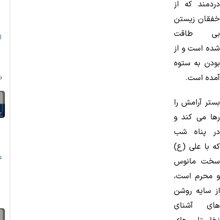
دردمند كه از
ب
خفقان زیستن
بی طاقت
ا
شده است و از
بودن به ستوه
آمده است.
ص
بستر آرامش را
رها می كند و
در پناه شب
كه با علی (ع)
د
سخت مانوس
و محرم است،
از سایه روشن
های آشنای