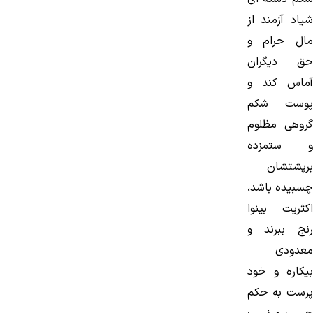
شیاد آزمند از
مال حرام و
حق دیگران
آماس كند و
پوست شكم
گروهی مظلوم
و ستمزده
برپشتشان
چسبیده باشد،
اكثریت بینوا
رنج ببرند و
معدودی
بیكاره و خود
پرست به حكم