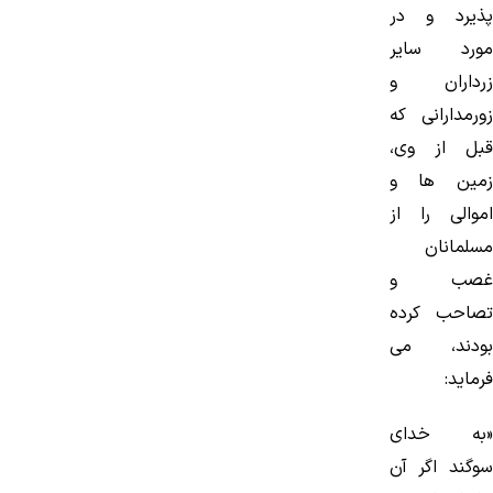
پذیرد و در
مورد سایر
زرداران و
زورمدارانی كه
قبل از وی،
زمین ها و
اموالی را از
مسلمانان
غصب و
تصاحب كرده
بودند، می
فرماید:
«به خدای
سوگند اگر آن