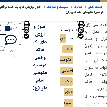
»
»
»
اصول و ارزش های یک حاکم واقعی
صفحه اصلی
مقالات
سیاست و حکومت
در سیره حکومتی امام علی (ع)
دی 23,
امام علی (ع)،
ف
اصول و
1403
برچسب
م
با عمل به
ارزش
ها :
ابن
قرآن و سنت
های یک
پیامبر (ص)
برای شر
عباس
,
حاکم
بدون
مطالب ،
در تمامی امور
کنید
دیدگاه
واقعی
حکومت
حکومتی، می
در سیره
تواند به عنوان
اسلامی
,
حکومتی
الگوی کامل
امام
حکومت
یک حاکم
علی (ع)
واقعی،
علوی
,
سرمشقی برای
سیره
همه حاکمان و