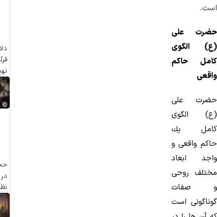
است.
حضرت علی
(ع) الگوی
دلا
قرآ
کامل حاکم
نهج
واقعی
حضرت علی
(ع) الگوی
كامل یك
حاکم واقعی و
واجد ابعاد
حجی
مختلف روحی
در 
و صفات
نظر
گوناگونی است
كه آن ها را در