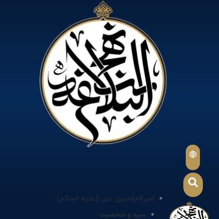
امیرالمؤمنین علی (علیه السلام)
سیره و شخصیت