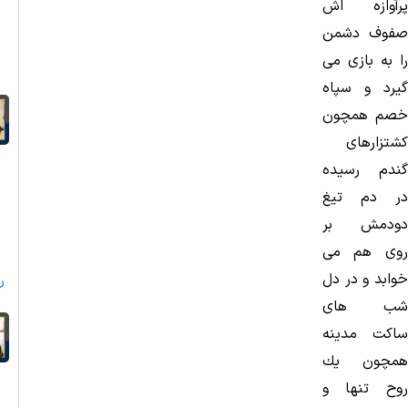
پرآوازه اش
صفوف دشمن
را به بازی می
گیرد و سپاه
خصم همچون
كشتزارهای
گندم رسیده
در دم تیغ
دودمش بر
روی هم می
خوابد و در دل
ر
شب های
ساكت مدینه
همچون یك
روح تنها و