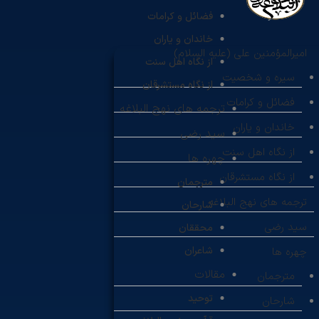
فضائل و کرامات
خاندان و یاران
امیرالمؤمنین علی (علیه السلام)
از نگاه اهل سنت
سیره و شخصیت
از نگاه مستشرقان
فضائل و کرامات
ترجمه های نهج البلاغه
خاندان و یاران
سید رضی
از نگاه اهل سنت
چهره ها
از نگاه مستشرقان
مترجمان
ترجمه های نهج البلاغه
شارحان
سید رضی
محققان
شاعران
چهره ها
مقالات
مترجمان
توحید
شارحان