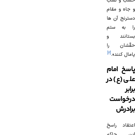
حسب و نسب
و جاه و مقام
دسترنج آن ها
را به ستم
بستانند و
حقّشان را
[2]
پامال كنند».
پاسخ امام
علی (ع) در
برابر
درخواست
برادرش
اعتقاد راسخ
این حاكم