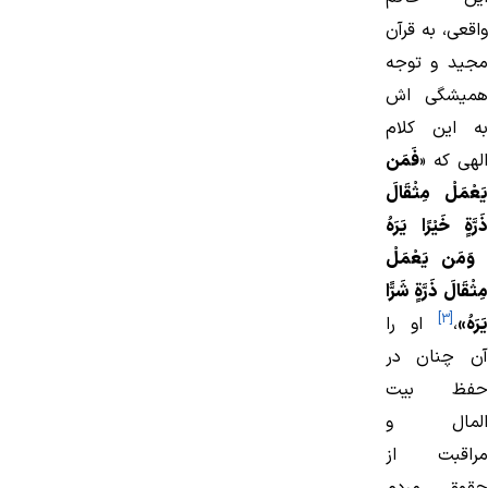
واقعی، به قرآن
مجید و توجه
همیشگی اش
به این كلام
الهی كه «
فَمَن
يَعْمَلْ مِثْقَالَ
ذَرَّةٍ خَيْرًا يَرَهُ
وَمَن يَعْمَلْ
مِثْقَالَ ذَرَّةٍ شَرًّا
[3]
يَرَهُ»
،
او را
آن چنان در
حفظ بیت
المال و
مراقبت از
حقوق مردم