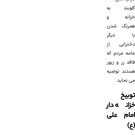
گلوبند به
خزانه و
همرنگ شدن
با دیگر
دخترانی از
عامه مردم كه
فاقد زر و زیور
هستند توصیه
می نماید.
توبیخ
خزانه دار
امام علی
(ع)