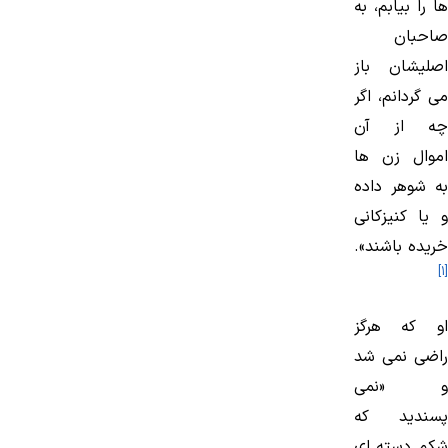
ها را بیابم، به
صاحبان
اصلیشان باز
می گردانم، اگر
چه از آن
اموال زن ها
به شوهر داده
و یا كنیزكانی
خریده باشند».
[1]
او كه هرگز
راضی نمی شد
و «نمی
پسندید كه
شكم دسته ای