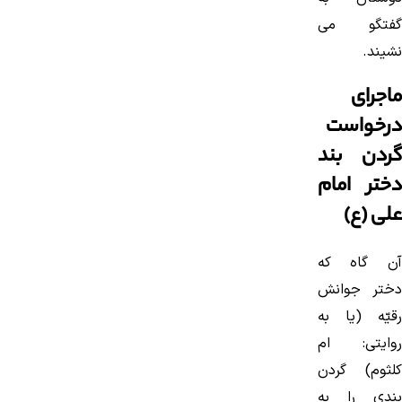
گفتگو می
نشیند.
ماجرای
درخواست
گردن بند
دختر امام
علی (ع)
آن گاه كه
دختر جوانش
رقیّه (یا به
روایتی: ام
كلثوم) گردن
بندی را به