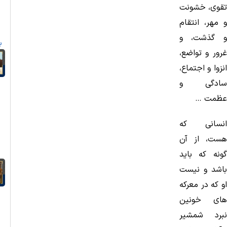
تقوی، خشونت
د
و مهر، انتقام
و گذشت، و
ب
غرور و تواضع،
انزوا و اجتماع،
سادگی و
عظمت …
انسانی كه
هست، از آن
گونه كه باید
باشد و نیست
او كه در معركه
های خونین
نبرد شمشیر