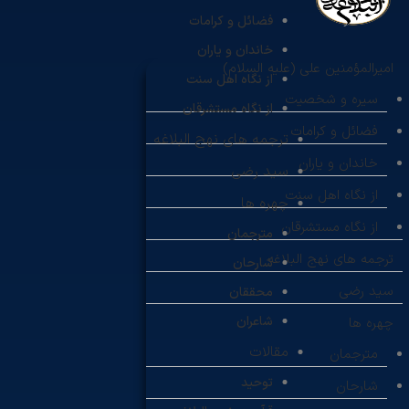
فضائل و کرامات
خاندان و یاران
امیرالمؤمنین علی (علیه السلام)
از نگاه اهل سنت
سیره و شخصیت
از نگاه مستشرقان
فضائل و کرامات
ترجمه های نهج البلاغه
خاندان و یاران
سید رضی
از نگاه اهل سنت
چهره ها
از نگاه مستشرقان
مترجمان
ترجمه های نهج البلاغه
شارحان
سید رضی
محققان
شاعران
چهره ها
مقالات
مترجمان
توحید
شارحان