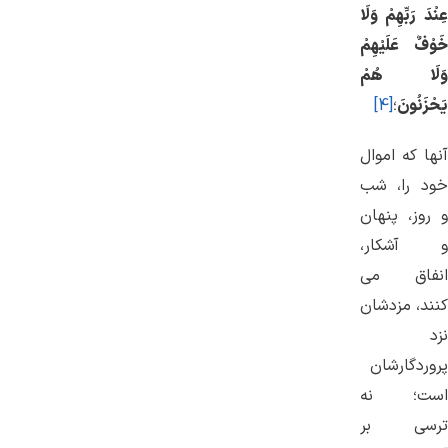
عِنْدَ رَبِّهِمْ وَلَا
خَوْفٌ عَلَيْهِمْ
وَلَا هُمْ
يَحْزَنُونَ
؛
[4]
آنها که اموال
خود را، شب
و روز، پنهان
و آشکار،
انفاق می
‌کنند، مزدشان
نزد
پروردگارشان
است؛ نه
ترسی بر