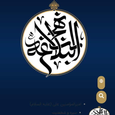
امیرالمؤمنین علی (علیه السلام)
سیره و شخصیت