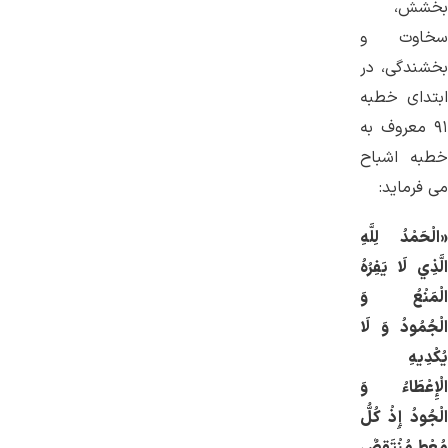
بخشش،
سخاوت و
بخشندگی، در
ابتدای خطبه
۹۱ معروف به
خطبه اشباح
می فرماید:
«الْحَمْدُ لِلَّهِ
الَّذِي لَا يَفِرُهُ
الْمَنْعُ وَ
الْجُمُودُ وَ لَا
يُكْدِيهِ
الْإِعْطَاءُ وَ
الْجُودُ إِذْ كُلُّ
مُعْطٍ مُنْتَقِصٌ