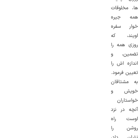
ها، مخلوقات
همه جيره
خوار سفره
اويند، كه
روزى همه را
تضمين، و
اندازه اش را
تعيين فرمود.
به مشتاقان
خويش و
خواستاران
آنچه در نزد
اوست راه
روشن را
نشان داد،