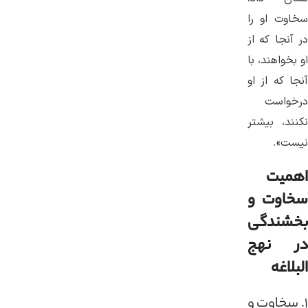
سخاوت او را
در آنجا كه از
او بخواهند، با
آنجا كه از او
درخواست
نكنند، بيشتر
نيست».
اهمیت
سخاوت و
بخشندگی
در نهج
البلاغه
۱. سخاوت و