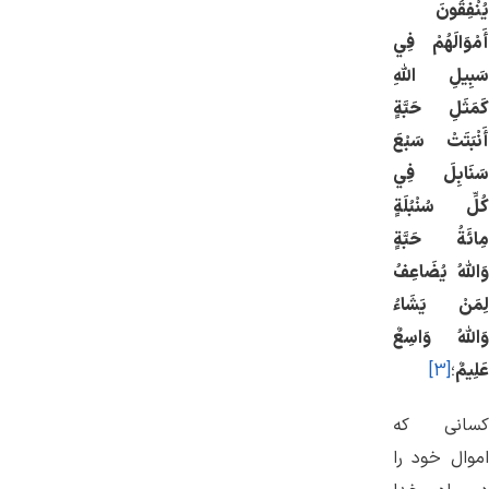
يُنْفِقُونَ
أَمْوَالَهُمْ فِي
سَبِيلِ اللَّهِ
كَمَثَلِ حَبَّةٍ
أَنْبَتَتْ سَبْعَ
سَنَابِلَ فِي
كُلِّ سُنْبُلَةٍ
مِائَةُ حَبَّةٍ
وَاللَّهُ يُضَاعِفُ
لِمَنْ يَشَاءُ
وَاللَّهُ وَاسِعٌ
عَلِيمٌ
؛
[3]
کسانی که
اموال خود را