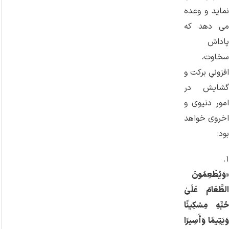
‌نماید و وعده
می ‌دهد که
پاداش
سخاوت،
افزونیِ برکت و
گشایش در
امور دنیوی و
اخروی خواهد
بود:
۱.
«
وَيُطْعِمُونَ
الطَّعَامَ عَلَىٰ
حُبِّهِ مِسْكِينًا
وَيَتِيمًا وَأَسِيرًا