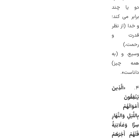
دو یا چند
برابر می ‌کند؛
و خدا (از نظر
قدرت و
رحمت،)
وسیع، و (به
همه چیز)
داناست».
۴. «
الَّذِينَ
يُنْفِقُونَ
أَمْوَالَهُمْ
بِاللَّيْلِ وَالنَّهَارِ
سِرًّا وَعَلَانِيَةً
فَلَهُمْ أَجْرُهُمْ