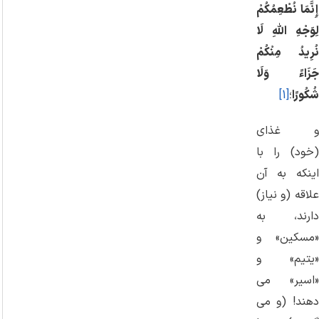
إِنَّمَا نُطْعِمُكُمْ
لِوَجْهِ اللَّهِ لَا
نُرِيدُ مِنْكُمْ
جَزَاءً وَلَا
شُكُورًا
؛
[1]
و غذای
(خود) را با
اینکه به آن
علاقه (و نیاز)
دارند، به
«مسکین» و
«یتیم» و
«اسیر» می‌
دهند! (و می