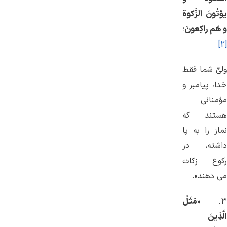
یؤتُونَ الزَّکوة
و هُم راکِعونَ
؛
[2]
ولیِّ شما فقط
خدا، پیامبر و
مؤمنانی
هستند که
نماز را به پا
داشته، در
رکوع زکات
می ‌دهند».
۳. «
مَثَلُ
الَّذِينَ