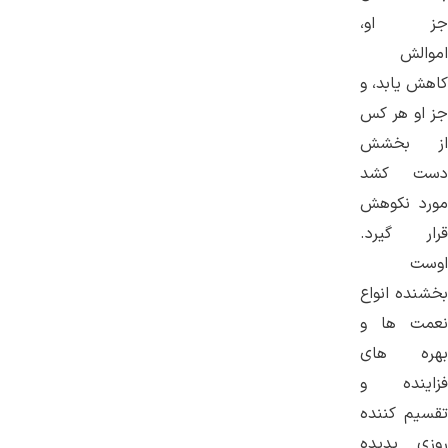
جز او،
اموالش
كاهش يابد، و
جز او هر كس
از بخشش
دست كشد
مورد نكوهش
قرار گيرد.
اوست
بخشنده انواع
نعمت ها و
بهره هاى
فزاينده و
تقسيم كننده
روزى پديده