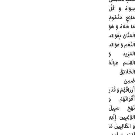
سِوَاهُ وَ كُلُّ
مَانِعٍ مَذْمُومٌ
مَا خَلَاهُ وَ هُوَ
الْمَنَّانُ بِفَوَائِدِ
النِّعَمِ وَ عَوَائِدِ
الْمَزِيدِ وَ
الْقِسَمِ عِيَالُهُ
الْخَلَائِقُ
ضَمِنَ
أَرْزَاقَهُمْ وَ قَدَّرَ
أَقْوَاتَهُمْ وَ
نَهَجَ سَبِيلَ
الرَّاغِبِينَ إِلَيْهِ
وَ الطَّالِبِينَ مَا