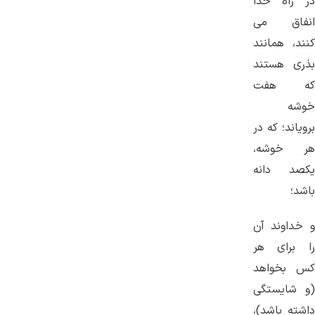
در راه خدا
انفاق می‌
کنند، همانند
بذری هستند
که هفت
خوشه
برویاند؛ که در
هر خوشه،
یکصد دانه
باشد؛
و خداوند آن
را برای هر
کس بخواهد
(و شایستگی
داشته باشد)،