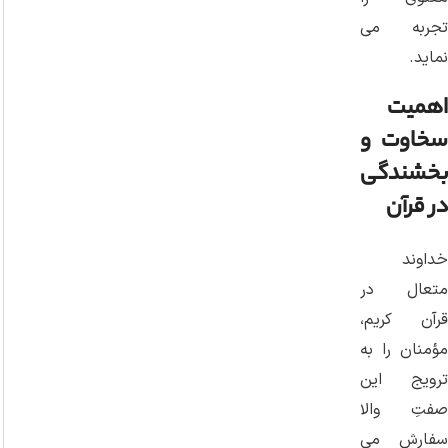
تجربه می
‌نماید.
اهمیت
سخاوت و
بخشندگی
در قرآن
خداوند
متعال در
قرآن کریم،
مؤمنان را به
ترویج این
صفتِ والا
سفارش می