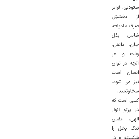
ستودنی، فراتر
از بخششِ
صرفِ مادیات،
شامل بذل
جان، دانش،
وقت و هر
آنچه در توان
انسان است
نیز می ‌شود.
سخاوتمند،
کسی است که
در پرتو انوار
الهی، قفس
تنگ بخل را
شکسته و در