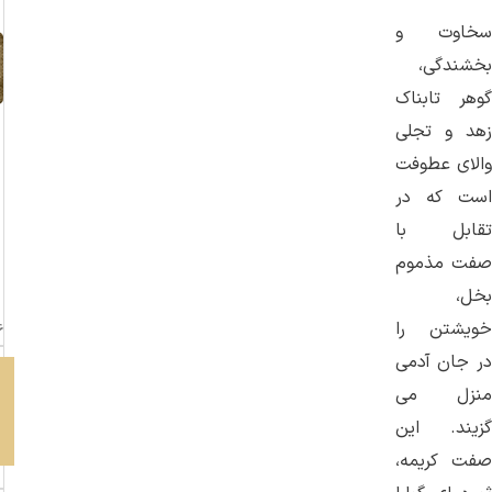
سخاوت و
بخشندگی،
گوهر تابناک
زهد و تجلی
والای عطوفت
است که در
تقابل با
صفت مذموم
بخل،
خویشتن را
در جان آدمی
منزل می‌
گزیند. این
صفت کریمه،