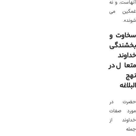
آنهاست، و نه
غمگین می
‌شوند».
سخاوت و
بخشندگی
خداوند
متعال در
نهج
البلاغه
حضرت در
مورد صفات
خداوند از
جمله