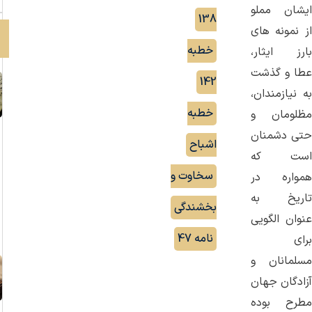
ایشان مملو
,
138
از نمونه ‌های
خطبه
بارز ایثار،
عطا و گذشت
,
142
به نیازمندان،
خطبه
مظلومان و
حتی دشمنان
اشباح
,
است که
سخاوت و
همواره در
تاریخ به
بخشندگی
,
عنوان الگویی
نامه 47
برای
مسلمانان و
آزادگان جهان
مطرح بوده