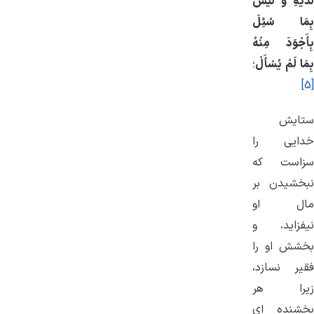
لَدَيْهِ وَ لَيْسَ
بِمَا سُئِلَ
بِأَجْوَدَ مِنْهُ
بِمَا لَمْ يُسْأَلْ
؛
[5]
ستايش
خدايى را
سزاست كه
نبخشيدن بر
مال او
نيفزايد، و
بخشش او را
فقير نسازد،
زيرا هر
بخشنده اى