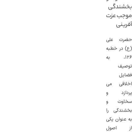
بخشندگی
موجب عزت
آفرینی
حضرت علی
(ع) در خطبه
۱۲۶، به
توصیف
فضایل
اخلاقی می
‌پردازد و
سخاوت و
بخشندگی را
به عنوان یکی
از اصول