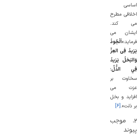
اساسی
اخلاقی مطرح
می‌ کند.
ایشان می
‌فرماید:«
اَلْجُودُ
یَزیدُ فِی العِزِّ
وَالبُخلُ یَزيدُ
فِي الذُّلِّ
؛
سخاوت بر
عزت می
‌افزاید و بخل
بر ذلت».
[6]
۲. موجب
پیوند