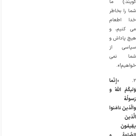
‌گویند:) ما
شما را بخاطر
خدا اطعام
می ‌کنیم، و
هیچ پاداش و
سپاسی از
شما نمی‌
خواهیم!».
۲. «
إِنّما
وَلیکُمُ اللهُ و
رَسولُهُ
والّذینَ ءَامَنوا
الَّذینَ
یقِیمُونَ
الصَّلوةَ و