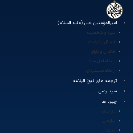
امیرالمؤمنین علی (علیه السلام)
سیره و شخصیت
فضائل و کرامات
خاندان و یاران
از نگاه اهل سنت
از نگاه مستشرقان
ترجمه های نهج البلاغه
سید رضی
چهره ها
مترجمان
شارحان
محققان