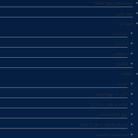
ترجمه های نهج البلاغه
سید رضی
چهره ها
مترجمان
شارحان
محققان
شاعران
مقالات
توحید
قرآن در نهج البلاغه
پیامبر و اهل بیت (ع)
نهج البلاغه شناسی
امر به معروف و نهی از منکر
سیاست و حکومت