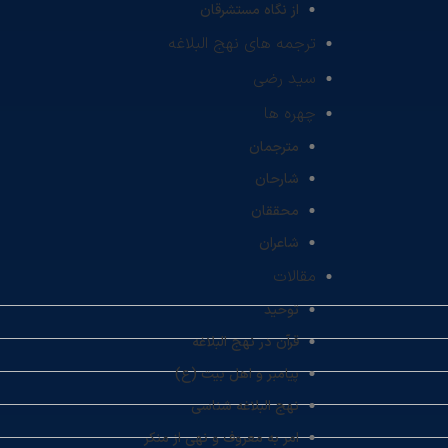
از نگاه مستشرقان
ترجمه های نهج البلاغه
سید رضی
چهره ها
مترجمان
شارحان
محققان
شاعران
مقالات
توحید
قرآن در نهج البلاغه
پیامبر و اهل بیت (ع)
نهج البلاغه شناسی
امر به معروف و نهی از منکر