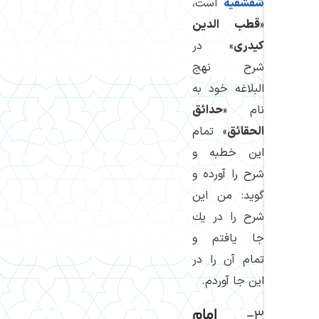
شقشقیه
است،
«
قطب الدین
كیدری
» در
شرح نهج
البلاغه خود به
نام «
حدائق
الحقائق
» تمام
این خطبه و
شرح را آورده و
گوید: من این
شرح را در یك
جا یافتم و
تمام آن را در
این جا آوردم.
۳-
امام