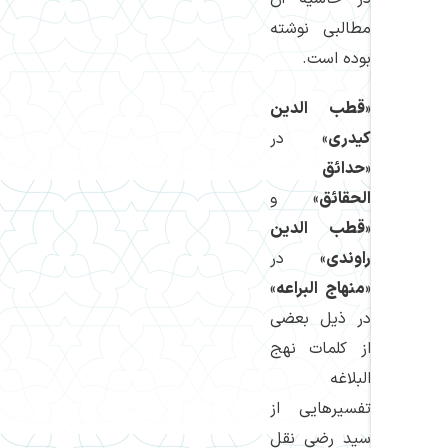
مطالبی نوشته
بوده است.
«
قطب الدین
كیدری
» در
«
حدائق
الحقائق
» و
«
قطب الدین
راوندی
» در
«
منهاج البراعه
»
در ذیل بعضی
از كلمات نهج
البلاغه
تفسیرهایی از
سید رضی نقل