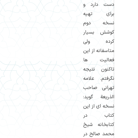
دست دارد و
برای تهیه
نسخه دوم
كوشش بسیار
كرده ولی
متاسفانه از این
فعالیت ها
تاكنون نتیجه
نگرفتم. علامه
تهرانی صاحب
الذریعة گوید:
نسخه ای از این
كتاب در
كتابخانه شیخ
محمد صالح در