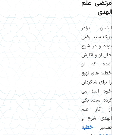
مرتضی علم
الهدی
ایشان برادر
بزرگ سید رضی
بوده و در شرح
حال او و آثارش
آمده كه او
خطبه های نهج
را برای شاگردان
خود املا می
كرده است. یكی
از آثار علم
الهدی شرح و
تفسیر
خطبه