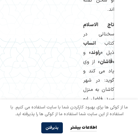
او سخن گفته
اند.
تاج الاسلام
سخنانی در
كتاب
انساب
ذیل «
راوند
» و
«
قاشان
» از وی
یاد می كند و
گوید: در شهر
كاشان به منزل
سید فاضل ابو
ما از کوکی ها برای بهبود کارکردن شما با سایت استفاده می کنیم. با
الرضا علوی
استفاده از این سایت شما استفاده ما از کوکی ها را پذیرفته اید.
حسینی رفتم،
پس از این كه
اطلاعات بیشتر
پذیرفتن
درب منزلش را