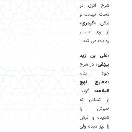
شرح اثری در
دست نیست و
لیكن «
كیدری
»
از وی بسیار
روایت می كند.
«
علی بن زید
بیهقی
» در شرح
خود بنام
«
معارج نهج
البلاغه
» گوید:
از كسانی كه
خبرش را
شنیده و اثرش
را نیز دیده ولی