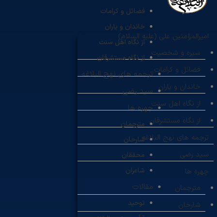
فضائل و کرامات
خاندان و یاران
امیرالمؤمنین علی (علیه السلام)
از نگاه اهل سنت
سیره و شخصیت
از نگاه مستشرقان
فضائل و کرامات
ترجمه های نهج البلاغه
خاندان و یاران
سید رضی
از نگاه اهل سنت
چهره ها
از نگاه مستشرقان
مترجمان
ترجمه های نهج البلاغه
شارحان
سید رضی
محققان
شاعران
چهره ها
مقالات
مترجمان
توحید
شارحان