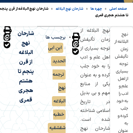
»
»
»
شارحان نهج البلاغه از قرن پنجم
صفحه اصلی
چهره ها
شارحان نهج البلاغه
تا هشتم هجری قمری
نهج البلاغه از
شارحان
نهج
برچسب ها
زمان تألیفش
البلاغه از
نهج
:
ابن ابی
توجه بسیاری از
زمان
البلاغه
تألیفش
اهل علم و ادب
الحدید
,
از قرن
توجه
را به خود جلب
پنجم تا
بسیاری
ترجمه
کرده و به عنوان
از اهل
هشتم
یکی از منابع
علم و
نهج
هجری
مهم و بی بدیل
ادب را
قمری
البلاغه
,
به خود
در تاریخ
جلب
اسلامی شناخته
خطبه
کرده و
شده است.
به
شقشقیه
,
شارحان نهج
عنوان