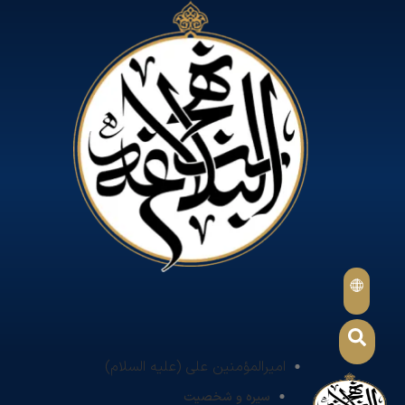
امیرالمؤمنین علی (علیه السلام)
سیره و شخصیت