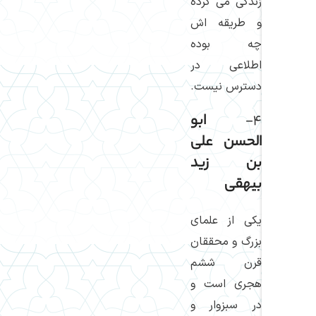
زندگی می كرده
و طریقه اش
چه بوده
اطلاعی در
دسترس نیست.
۴-
ابو
الحسن علی
بن زید
بیهقی
یكی از علمای
بزرگ و محققان
قرن ششم
هجری است و
در سبزوار و