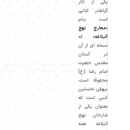
یكی از آثار
گرانقدر كتابی
است بنام
«
معارج نهج
البلاغه
» كه
نسخه ای از آن
در آستان
مقدس حضرت
امام رضا (ع)
محفوظ است،
بیهقی نخستین
كسی است كه
بعنوان یکی از
شارحان نهج
البلاغه همه