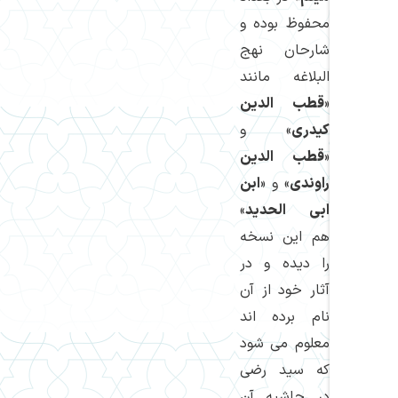
محفوظ بوده و
شارحان نهج
البلاغه مانند
«
قطب الدین
كیدری
» و
«
قطب الدین
راوندی
» و «
ابن
ابی الحدید
»
هم این نسخه
را دیده و در
آثار خود از آن
نام برده اند
معلوم می شود
كه سید رضی
در حاشیه آن