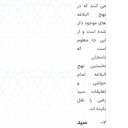
می كنند كه در
نهج البلاغه
های موجود ذكر
شده است و از
این جا معلوم
است كه
ناسخان
نخستین نهج
البلاغه تمام
حواشی و
تعلیقات سید
رضی را نقل
نكرده اند.
۲-
سید