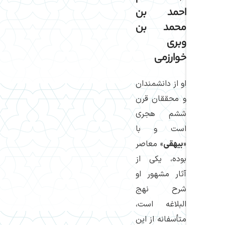
احمد بن
محمد بن
وبری
خوارزمی
او از دانشمندان
و محققان قرن
ششم هجری
است و با
«
بیهقی
» معاصر
بوده، یكی از
آثار مشهور او
شرح نهج
البلاغه است،
متأسفانه از این