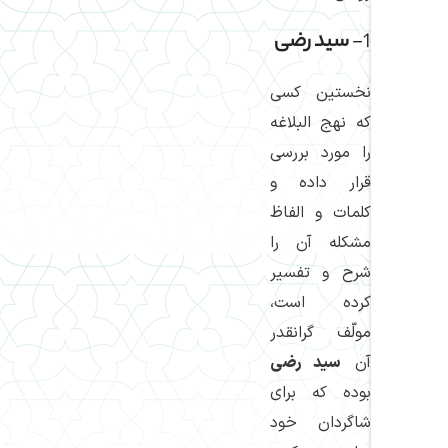
1-
سید رضی
نخستین كسی
كه نهج البلاغه
را مورد بررسی
قرار داده و
كلمات و الفاظ
مشكله آن را
شرح و تفسیر
كرده است،
مولّف گرانقدر
آن
سید رضی
بوده كه برای
شاگردان خود