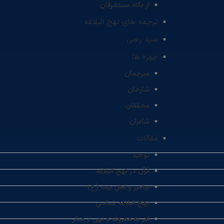
از نگاه مستشرقان
ترجمه های نهج البلاغه
سید رضی
چهره ها
مترجمان
شارحان
محققان
شاعران
مقالات
توحید
قرآن در نهج البلاغه
پیامبر و اهل بیت (ع)
نهج البلاغه شناسی
امر به معروف و نهی از منکر