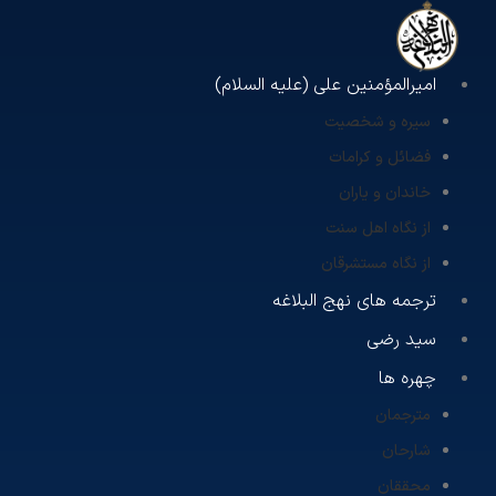
امیرالمؤمنین علی (علیه السلام)
سیره و شخصیت
فضائل و کرامات
خاندان و یاران
از نگاه اهل سنت
از نگاه مستشرقان
ترجمه های نهج البلاغه
سید رضی
چهره ها
مترجمان
شارحان
محققان