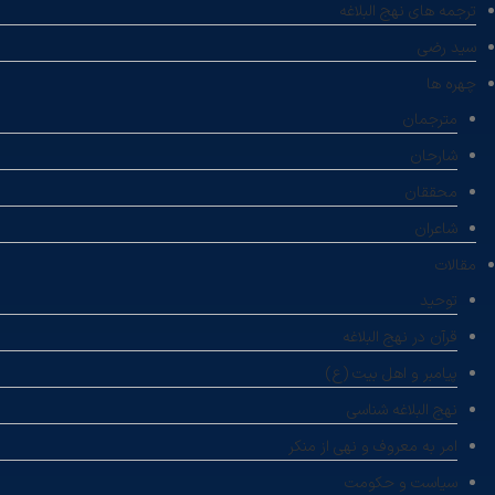
ترجمه های نهج البلاغه
سید رضی
چهره ها
مترجمان
شارحان
محققان
شاعران
مقالات
توحید
قرآن در نهج البلاغه
پیامبر و اهل بیت (ع)
نهج البلاغه شناسی
امر به معروف و نهی از منکر
سیاست و حکومت