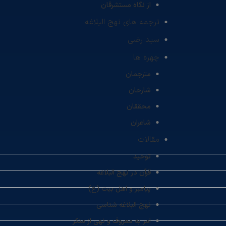
از نگاه مستشرقان
ترجمه های نهج البلاغه
سید رضی
چهره ها
مترجمان
شارحان
محققان
شاعران
مقالات
توحید
قرآن در نهج البلاغه
پیامبر و اهل بیت (ع)
نهج البلاغه شناسی
امر به معروف و نهی از منکر