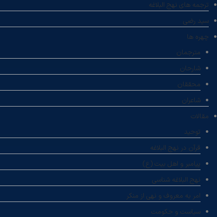
ترجمه های نهج البلاغه
سید رضی
چهره ها
مترجمان
شارحان
محققان
شاعران
مقالات
توحید
قرآن در نهج البلاغه
پیامبر و اهل بیت (ع)
نهج البلاغه شناسی
امر به معروف و نهی از منکر
سیاست و حکومت