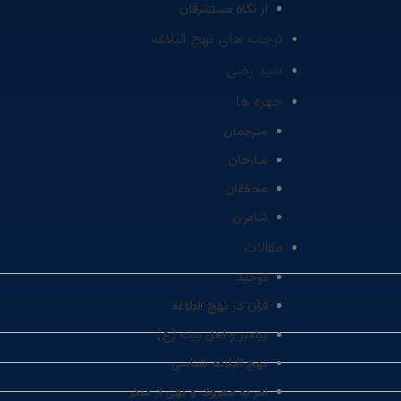
از نگاه مستشرقان
ترجمه های نهج البلاغه
سید رضی
چهره ها
مترجمان
شارحان
محققان
شاعران
مقالات
توحید
قرآن در نهج البلاغه
پیامبر و اهل بیت (ع)
نهج البلاغه شناسی
امر به معروف و نهی از منکر