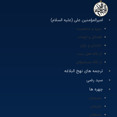
امیرالمؤمنین علی (علیه السلام)
سیره و شخصیت
فضائل و کرامات
خاندان و یاران
از نگاه اهل سنت
از نگاه مستشرقان
ترجمه های نهج البلاغه
سید رضی
چهره ها
مترجمان
شارحان
محققان