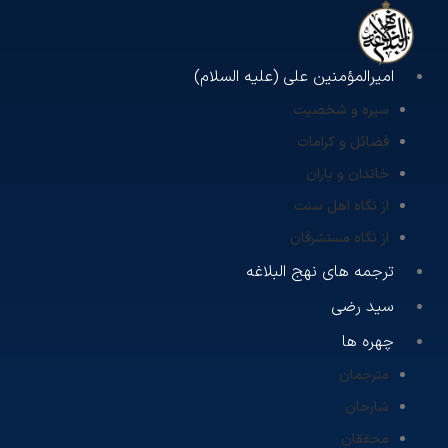
امیرالمؤمنین علی (علیه السلام)
سیره و شخصیت
فضائل و کرامات
خاندان و یاران
از نگاه اهل سنت
از نگاه مستشرقان
ترجمه های نهج البلاغه
سید رضی
چهره ها
مترجمان
شارحان
محققان