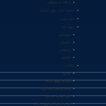
از نگاه مستشرقان
ترجمه های نهج البلاغه
سید رضی
چهره ها
مترجمان
شارحان
محققان
شاعران
مقالات
توحید
قرآن در نهج البلاغه
پیامبر و اهل بیت (ع)
نهج البلاغه شناسی
امر به معروف و نهی از منکر