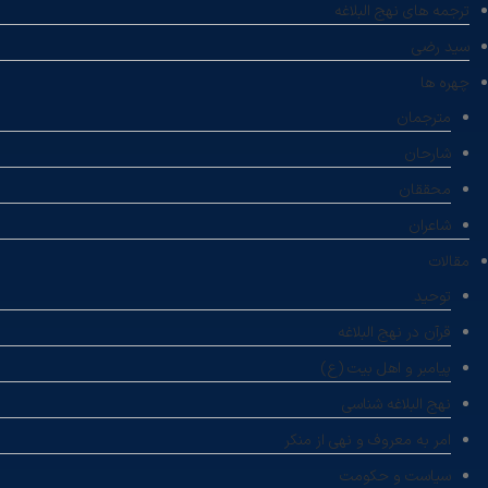
ترجمه های نهج البلاغه
سید رضی
چهره ها
مترجمان
شارحان
محققان
شاعران
مقالات
توحید
قرآن در نهج البلاغه
پیامبر و اهل بیت (ع)
نهج البلاغه شناسی
امر به معروف و نهی از منکر
سیاست و حکومت