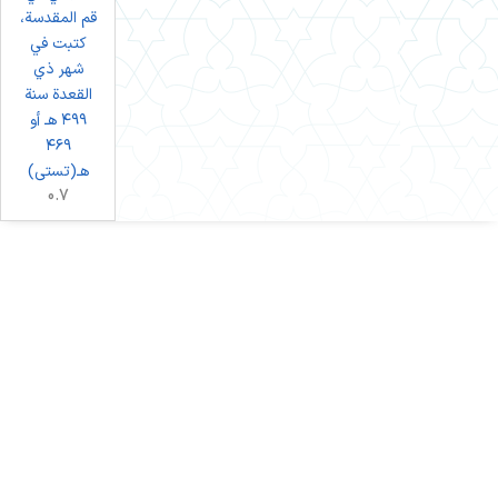
قم المقدسة،
كتبت في
شهر ذي
القعدة سنة
٤٩٩ هـ أو
٤٦٩
هـ(تستی)