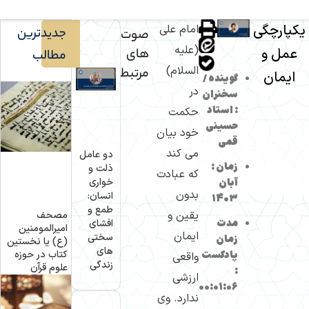
یکپارچگی
امام علی
جدیدترین
صوت
(علیه
عمل و
های
مطالب
السلام)
مرتبط
ایمان
گوینده /
در
سخنران
: استاد
حکمت
حسینی
خود بیان
قمی
می کند
دو عامل
زمان :
ذلت و
که عبادت
آبان
خواری
بدون
انسان:
1403
طمع و
یقین و
مصحف
مدت
افشای
امیرالمومنین
ایمان
سختی
زمان
(ع) یا نخستین
های
پادکست
کتاب در حوزه
واقعی
زندگی
علوم قرآن
:
ارزشی
00:01:06
ندارد. وی