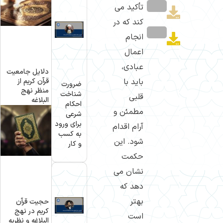
تأکید می
کند که در
انجام
اعمال
عبادی،
دلایل جامعیت
باید با
قرآن کریم از
ضرورت
منظر نهج
شناخت
قلبی
البلاغه
احکام
مطمئن و
شرعی
برای ورود
آرام اقدام
به کسب
شود. این
و کار
حکمت
نشان می
دهد که
بهتر
حجیت قرآن
کریم در نهج
است
البلاغه و نظریه