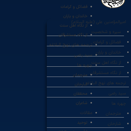
فضائل و کرامات
خاندان و یاران
امیرالمؤمنین علی (علیه السلام)
از نگاه اهل سنت
سیره و شخصیت
از نگاه مستشرقان
فضائل و کرامات
ترجمه های نهج البلاغه
خاندان و یاران
سید رضی
از نگاه اهل سنت
چهره ها
از نگاه مستشرقان
مترجمان
ترجمه های نهج البلاغه
شارحان
سید رضی
محققان
شاعران
چهره ها
مقالات
مترجمان
توحید
شارحان