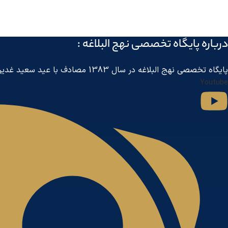
درباره پايگاه تخصصی نهج البلاغه :
پايگاه تخصصی نهج البلاغه در سال 1383 مصادف با عید سعید غدیر خم توسط مرکز جهانی اطلاع رسانی آل البیت
Youtube