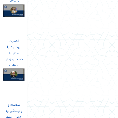
هستند
اهمیت
برخورد با
منکر با
دست و زبان
و قلب
محبت و
وابستگی به
دنیا، ریشه