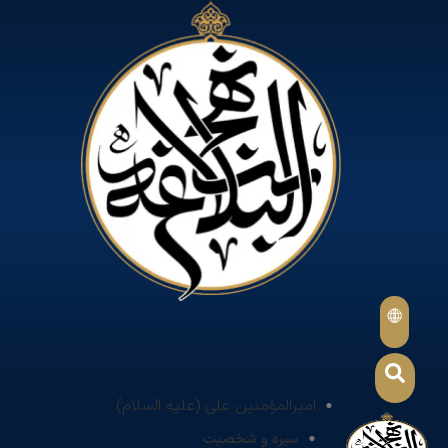
امیرالمؤمنین علی (علیه السلام)
سیره و شخصیت