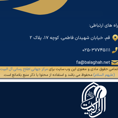
راه های ارتباطی:
قم، خیابان شهیدان فاطمی، کوچه 17، پلاک 2
۰۲۵-۳۷۷۴۵۱۱۱
fa@balaghah.net
تمامی حقوق مادی و معنوی این وب سایت برای
مرکز جهانی اطلاع رسانی آل البیت
(علیهم السلام)
محفوظ می باشد و استفاده از محتوا با ذکر منبع بلامانع است.