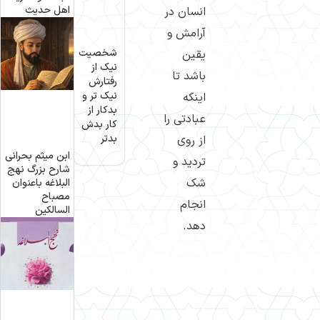
اهل حدیث
انسان در
آرامش و
شخصیت
یقین
نیک از
باشد تا
رفتارش
نیک تر و
اینکه
بدکار از
عبادتی را
کار بدش
بدتر
از روی
ابن میثم بحرانی
تردید و
شارح بزرگ نهج
شک
البلاغه باعنوان
مصباح
انجام
السالکین
دهد.