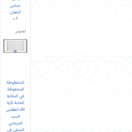
تمامی
گناهان
تصویر
المخطوطة
المحفوظة
في المكتبة
العامة لآية
الله العظمى
السيد
المرعشي
النجفي في