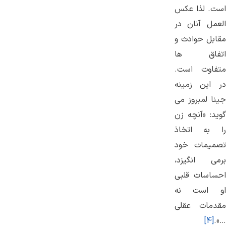
است. لذا عکس
العمل آنان در
مقابل حوادث و
اتفاق ها
متفاوت است.
در این زمینه
جینا لمبروز می
گوید: «آنچه زن
را به اتخاذ
تصمیمات خود
برمی انگیزد،
احساسات قلبی
او است نه
مقدمات عقلی
[4]
…».