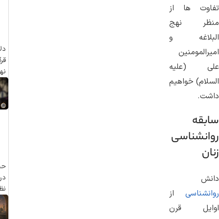
تفاوت ها از
منظر نهج
البلاغه و
دل
امیرالمومنین
قرآ
علی (علیه
نهج
السلام) خواهیم
داشت.
سابقه
روانشناسی
زنان
حج
در 
دانش
نظ
روانشناسی
از
اوایل قرن