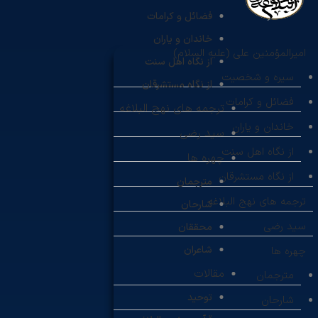
فضائل و کرامات
خاندان و یاران
امیرالمؤمنین علی (علیه السلام)
از نگاه اهل سنت
سیره و شخصیت
از نگاه مستشرقان
فضائل و کرامات
ترجمه های نهج البلاغه
خاندان و یاران
سید رضی
از نگاه اهل سنت
چهره ها
از نگاه مستشرقان
مترجمان
ترجمه های نهج البلاغه
شارحان
سید رضی
محققان
شاعران
چهره ها
مقالات
مترجمان
توحید
شارحان