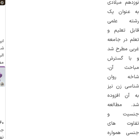
نوزدهم میلادی
به عنوان یک
رشته علمی
قابل تعلیم و
تعلم در جامعه
اب
شا
غربی مطرح شد
الب
و با گسترش
مص
مباحث آن،
شاخه روان
شناسی زن نیز
به آن افزوده
شد. مطالعه
جنسیت و
تفاوت های
جذ
جنسی همواره
نهج