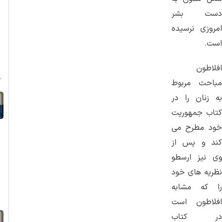
دست بشر
امروزی نرسیده
ا
است.
افلاطون
ص
مباحث مربوط
به زنان را در
کتاب جمهوریت
خود مطرح می
کند و پس از
وی نیز ارسطو
د
نظریه های خود
را که مشابه
افلاطون است
در کتاب