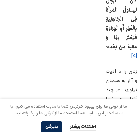
كَانَ الرَّجُلُ
لَیَتَنَاوَلُ الْمَرْأَةَ
فِی الْجَاهِلِیَّةِ
بِالْفَهْرِ أَوِ الْهِرَاوَةِ
فَیُعَیَّرُ بِهَا وَ
عَقِبُهُ مِنْ بَعْدِه
؛
[5]
زنان را با اذیت
و آزار به هیجان
نیاورید، هر چند
آنها به شما
ما از کوکی ها برای بهبود کارکردن شما با سایت استفاده می کنیم. با
دشنام دهند و
استفاده از این سایت شما استفاده ما از کوکی ها را پذیرفته اید.
به سرانتان
بدگویى کنند،
اطلاعات بیشتر
پذیرفتن
زیرا آن ها از