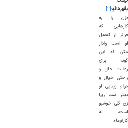
لَیْسَتْ
بِقَهْرَمَانَةٍ
؛
[2]
«زن را به
کارهایی که
فراتر از تحمل
او است وادار
مکن که این
گونه برای
رعایت حال و
راحتی خیال و
دوام زیبایی او
بهتر است، زیرا
زن گلی خوشبو
است، نه
کارفرما».