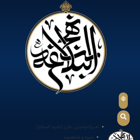
امیرالمؤمنین علی (علیه السلام)
سیره و شخصیت