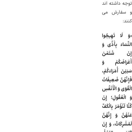
توجه داشته اند
و سفارش می
کنند:
«
وَ لَا تَهِیجُوا
النِّسَاءَ بِأَذًى وَ
إِنْ شَتَمْنَ
أَعْرَاضَكُمْ وَ
سَبَبْنَ أُمَرَاءَكُمْ،
فَإِنَّهُنَّ ضَعِیفَاتُ
الْقُوَى وَ الْأَنْفُسِ
وَ الْعُقُولِ؛ إِنْ
كُنَّا لَنُؤْمَرُ بِالْكَفِّ
عَنْهُنَّ وَ إِنَّهُنَّ
لَمُشْرِكَاتٌ، وَ إِنْ