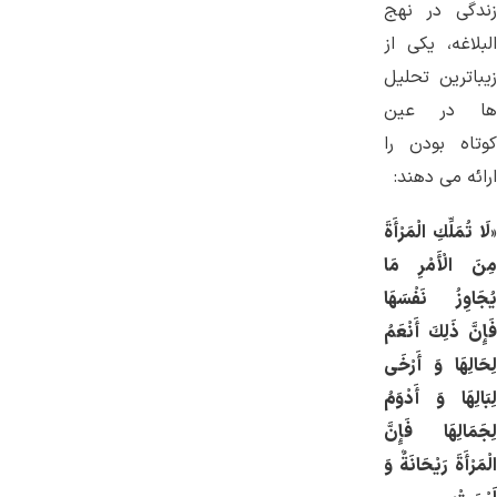
زندگی در نهج
البلاغه، یکی از
زیباترین تحلیل
ها در عین
کوتاه بودن را
ارائه می دهند:
«
لَا تُمَلِّكِ الْمَرْأَةَ
مِنَ الْأَمْرِ مَا
یُجَاوِزُ نَفْسَهَا
فَإِنَّ ذَلِكَ أَنْعَمُ
لِحَالِهَا وَ أَرْخَى
لِبَالِهَا وَ أَدْوَمُ
لِجَمَالِهَا فَإِنَّ
الْمَرْأَةَ رَیْحَانَةٌ وَ