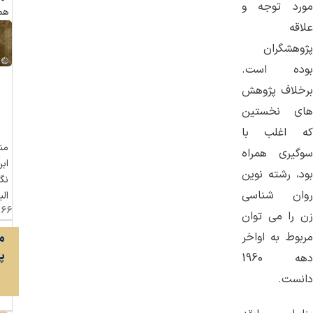
مورد توجه و
هم
علاقه
پژوهشگران
بوده است.
برخلاف پژوهش
های نخستین
که اغلب با
منا
سوگیری همراه
اب
بود، رشته نوین
نگ
روان شناسی
الب
زن را می توان
مربوط به اواخر
م
پر
دهه 1960
دانست.