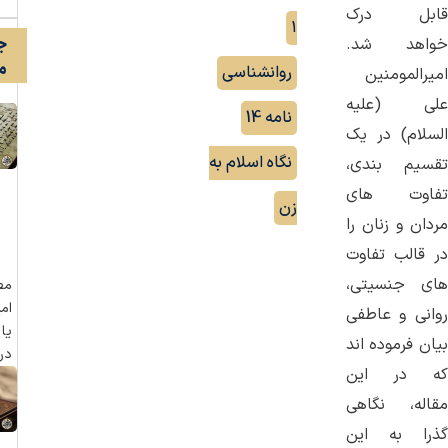
قابل درک
,
۱
خواهد شد.
ج
م
روانشناسی
,
امیرالمومنین
علی (علیه
نامه 14
,
السلام) در یک
نگاه اسلام به
تقسیم بندی،
تفاوت های
زن
مردان و زنان را
در قالب تفاوت
های جنسیتی،
مص
امی
روانی و عاطفی
یا
بیان فرموده اند
در 
که در این
مقاله، نگاهی
گذرا به این