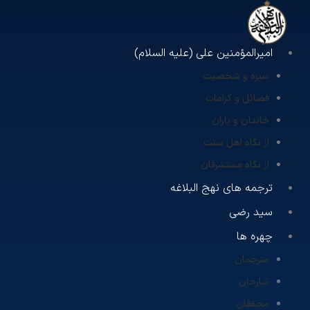
امیرالمؤمنین علی (علیه السلام)
سیره و شخصیت
فضائل و کرامات
خاندان و یاران
از نگاه اهل سنت
از نگاه مستشرقان
ترجمه های نهج البلاغه
سید رضی
چهره ها
مترجمان
شارحان
محققان