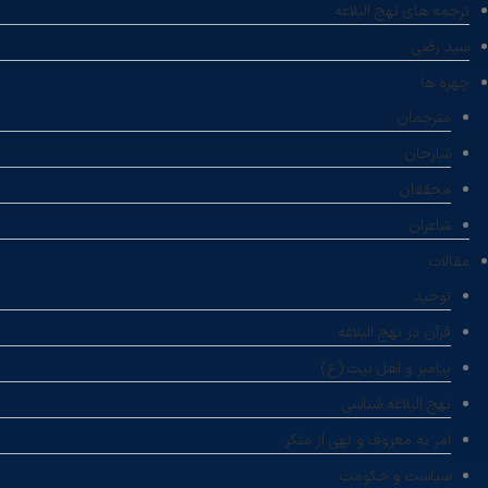
ترجمه های نهج البلاغه
سید رضی
چهره ها
مترجمان
شارحان
محققان
شاعران
مقالات
توحید
قرآن در نهج البلاغه
پیامبر و اهل بیت (ع)
نهج البلاغه شناسی
امر به معروف و نهی از منکر
سیاست و حکومت