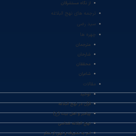
از نگاه مستشرقان
ترجمه های نهج البلاغه
سید رضی
چهره ها
مترجمان
شارحان
محققان
شاعران
مقالات
توحید
قرآن در نهج البلاغه
پیامبر و اهل بیت (ع)
نهج البلاغه شناسی
امر به معروف و نهی از منکر