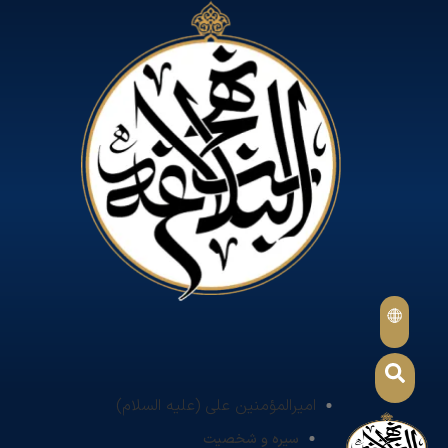
امیرالمؤمنین علی (علیه السلام)
سیره و شخصیت