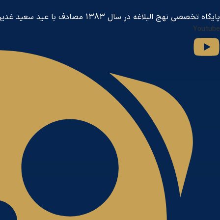
پايگاه تخصصی نهج البلاغه در سال 1383 مصادف با عید سعید غدیر خم توسط مرکز جهانی اطلاع رسانی آل البیت
Youtube