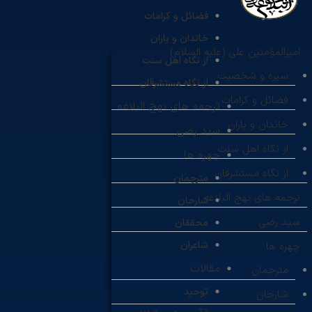
فضائل و کرامات
خاندان و یاران
امیرالمؤمنین علی (علیه السلام)
از نگاه اهل سنت
سیره و شخصیت
از نگاه مستشرقان
فضائل و کرامات
ترجمه های نهج البلاغه
خاندان و یاران
سید رضی
از نگاه اهل سنت
چهره ها
از نگاه مستشرقان
مترجمان
ترجمه های نهج البلاغه
شارحان
سید رضی
محققان
شاعران
چهره ها
مقالات
مترجمان
توحید
شارحان