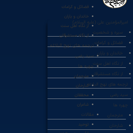
فضائل و کرامات
خاندان و یاران
امیرالمؤمنین علی (علیه السلام)
از نگاه اهل سنت
سیره و شخصیت
از نگاه مستشرقان
فضائل و کرامات
ترجمه های نهج البلاغه
خاندان و یاران
سید رضی
از نگاه اهل سنت
چهره ها
از نگاه مستشرقان
مترجمان
ترجمه های نهج البلاغه
شارحان
سید رضی
محققان
شاعران
چهره ها
مقالات
مترجمان
توحید
شارحان