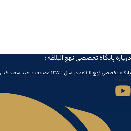
درباره پايگاه تخصصی نهج البلاغه :
پايگاه تخصصی نهج البلاغه در سال 1383 مصادف با عید سعید غدیر خم توسط مرکز جهانی اطلاع رسانی آل البیت
Youtube