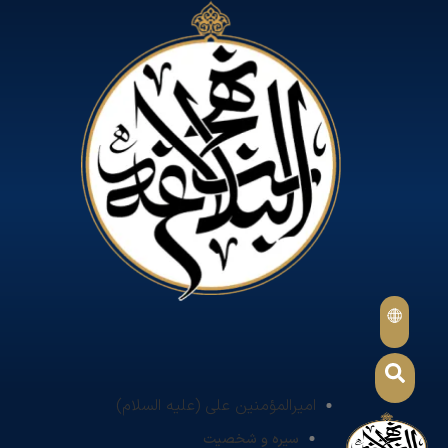
امیرالمؤمنین علی (علیه السلام)
سیره و شخصیت