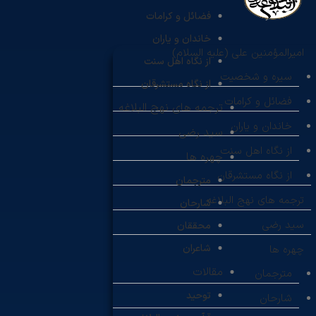
فضائل و کرامات
خاندان و یاران
امیرالمؤمنین علی (علیه السلام)
از نگاه اهل سنت
سیره و شخصیت
از نگاه مستشرقان
فضائل و کرامات
ترجمه های نهج البلاغه
خاندان و یاران
سید رضی
از نگاه اهل سنت
چهره ها
از نگاه مستشرقان
مترجمان
ترجمه های نهج البلاغه
شارحان
سید رضی
محققان
شاعران
چهره ها
مقالات
مترجمان
توحید
شارحان