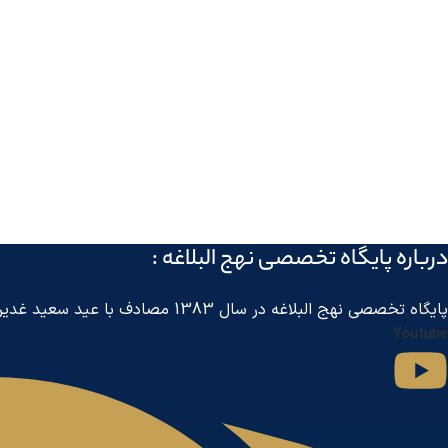
درباره پايگاه تخصصی نهج البلاغه :
پايگاه تخصصی نهج البلاغه در سال 1383 مصادف با عید سعید غدیر خم توسط مرکز جهانی اطلاع رسانی آل البیت
Youtube