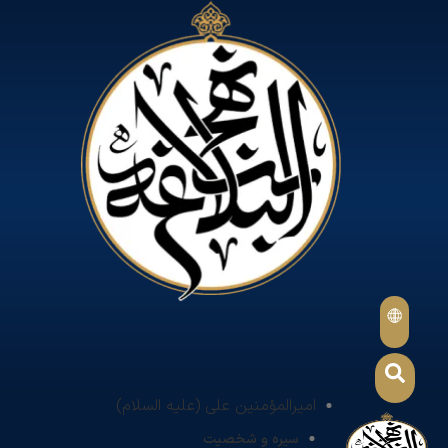
امیرالمؤمنین علی (علیه السلام)
سیره و شخصیت