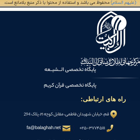
(علیهم السلام)
محفوظ می باشد و استفاده از محتوا با ذکر منبع بلامانع است.
پایگاه تخصصی الـــشیــعه
پایگاه تخصصی قرآن کریم
راه های ارتباطی:
قم، خیابان شهیدان فاطمی، مقابل کوچه ۲۱، پلاک 294
fa@balaghah.net
۰۲۵-۳۷۷۴۵۱۱۱