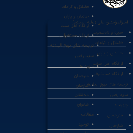
فضائل و کرامات
خاندان و یاران
امیرالمؤمنین علی (علیه السلام)
از نگاه اهل سنت
سیره و شخصیت
از نگاه مستشرقان
فضائل و کرامات
ترجمه های نهج البلاغه
خاندان و یاران
سید رضی
از نگاه اهل سنت
چهره ها
از نگاه مستشرقان
مترجمان
ترجمه های نهج البلاغه
شارحان
سید رضی
محققان
شاعران
چهره ها
مقالات
مترجمان
توحید
شارحان