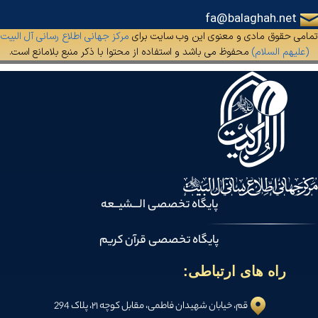
fa@balaghah.net
تمامی حقوق مادی و معنوی این وب سایت برای
مرکز جهانی اطلاع رسانی آل البیت
(علیهم السلام)
محفوظ می باشد و استفاده از محتوا با ذکر منبع بلامانع است.
پایگاه تخصصی الـــشیــعه
پایگاه تخصصی قرآن کریم
راه های ارتباطی:
قم، خیابان شهیدان فاطمی، مقابل کوچه ۲۱، پلاک 294