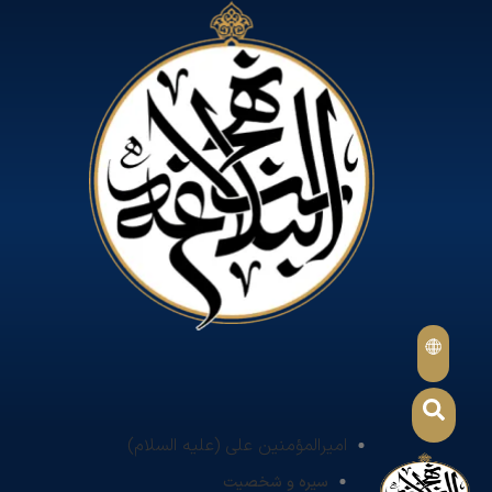
امیرالمؤمنین علی (علیه السلام)
سیره و شخصیت