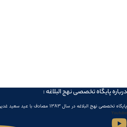
درباره پايگاه تخصصی نهج البلاغه :
پايگاه تخصصی نهج البلاغه در سال 1383 مصادف با عید سعید غدیر خم توسط مرکز جهانی اطلاع رسانی آل البیت
Youtube