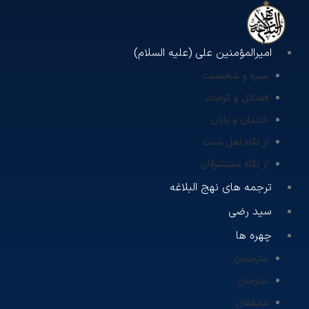
امیرالمؤمنین علی (علیه السلام)
سیره و شخصیت
فضائل و کرامات
خاندان و یاران
از نگاه اهل سنت
از نگاه مستشرقان
ترجمه های نهج البلاغه
سید رضی
چهره ها
مترجمان
شارحان
محققان