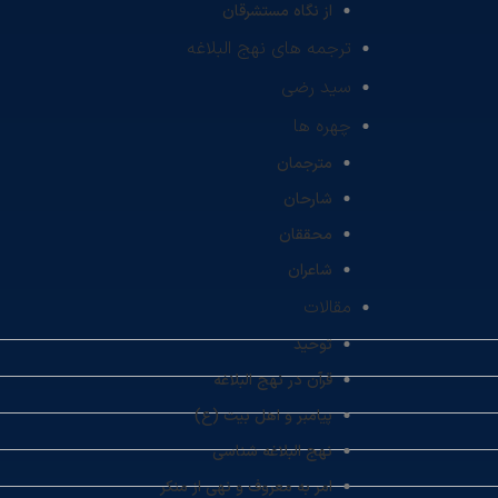
از نگاه مستشرقان
ترجمه های نهج البلاغه
سید رضی
چهره ها
مترجمان
شارحان
محققان
شاعران
مقالات
توحید
قرآن در نهج البلاغه
پیامبر و اهل بیت (ع)
نهج البلاغه شناسی
امر به معروف و نهی از منکر