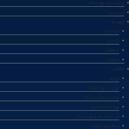
ترجمه های نهج البلاغه
سید رضی
چهره ها
مترجمان
شارحان
محققان
شاعران
مقالات
توحید
قرآن در نهج البلاغه
پیامبر و اهل بیت (ع)
نهج البلاغه شناسی
امر به معروف و نهی از منکر
سیاست و حکومت