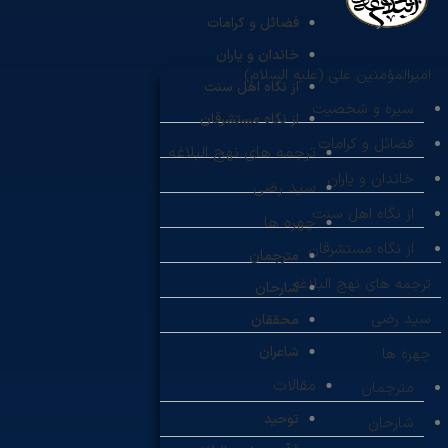
فضائل و کرامات
خاندان و یاران
امیرالمؤمنین علی (علیه السلام)
از نگاه اهل سنت
سیره و شخصیت
از نگاه مستشرقان
فضائل و کرامات
ترجمه های نهج البلاغه
خاندان و یاران
سید رضی
از نگاه اهل سنت
چهره ها
از نگاه مستشرقان
مترجمان
ترجمه های نهج البلاغه
شارحان
سید رضی
محققان
شاعران
چهره ها
مقالات
مترجمان
توحید
شارحان