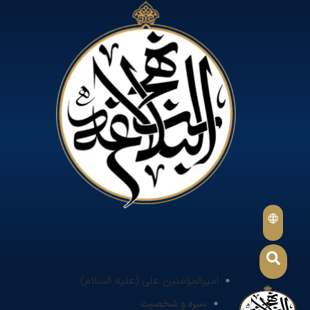
امیرالمؤمنین علی (علیه السلام)
سیره و شخصیت