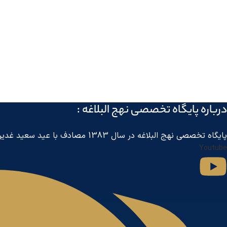
درباره پايگاه تخصصی نهج البلاغه :
پايگاه تخصصی نهج البلاغه در سال 1383 مصادف با عید سعید غدیر خم توسط مرکز جهانی اطلاع رسانی آل البیت
Youtube