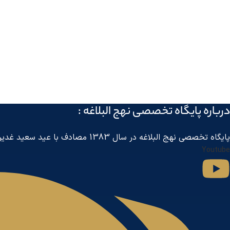
درباره پايگاه تخصصی نهج البلاغه :
پايگاه تخصصی نهج البلاغه در سال 1383 مصادف با عید سعید غدیر خم توسط مرکز جهانی اطلاع رسانی آل البیت
Youtube