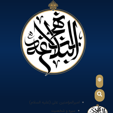
امیرالمؤمنین علی (علیه السلام)
سیره و شخصیت