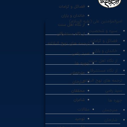
فضائل و کرامات
خاندان و یاران
امیرالمؤمنین علی (علیه السلام)
از نگاه اهل سنت
سیره و شخصیت
از نگاه مستشرقان
فضائل و کرامات
ترجمه های نهج البلاغه
خاندان و یاران
سید رضی
از نگاه اهل سنت
چهره ها
از نگاه مستشرقان
مترجمان
ترجمه های نهج البلاغه
شارحان
سید رضی
محققان
شاعران
چهره ها
مقالات
مترجمان
توحید
شارحان