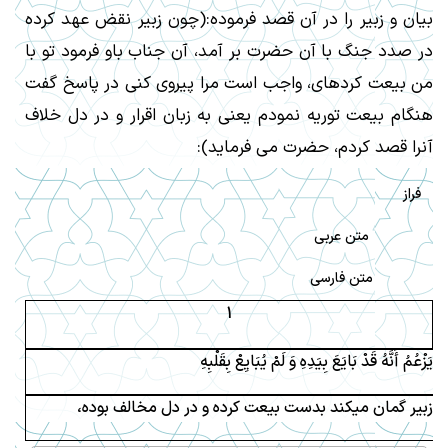
بيان و زبير را در آن قصد فرموده:(چون زبير نقض عهد كرده
در صدد جنگ با آن حضرت بر آمد، آن جناب باو فرمود تو با
من بيعت كرده‏اى، واجب است مرا پيروى كنى در پاسخ گفت
هنگام بيعت توريه نمودم يعنى به زبان اقرار و در دل خلاف
آنرا قصد كردم، حضرت مى ‏فرمايد):
فراز
متن عربی
متن فارسی
1
يَزْعُمُ أَنَّهُ قَدْ بَايَعَ بِيَدِهِ وَ لَمْ يُبَايِعْ بِقَلْبِهِ
زبير گمان ميكند بدست بيعت كرده و در دل مخالف بوده،