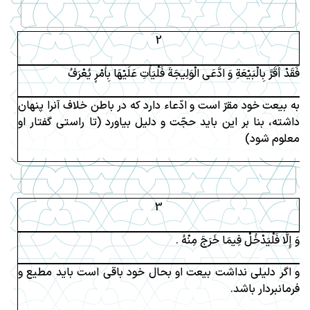
2
فَقَدْ أَقَرَّ بِالْبَيْعَةِ وَ ادَّعَى الْوَلِيجَةَ فَلْيَأْتِ عَلَيْهَا بِأَمْرٍ يُعْرَفُ
به بيعت خود مقرّ است و ادّعاء دارد كه در باطن خلاف آنرا پنهان
داشته، بنا بر اين بايد حجّت و دليل بياورد (تا راستى گفتار او
معلوم شود)
3
وَ إِلَّا فَلْيَدْخُلْ فِيمَا خَرَجَ مِنْهُ .
و اگر دليلى نداشت بيعت او بحال خود باقى است بايد مطيع و
فرمانبردار باشد.