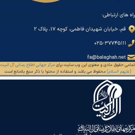
راه های ارتباطی:
قم، خیابان شهیدان فاطمی، کوچه 17، پلاک 2
۰۲۵-۳۷۷۴۵۱۱۱
fa@balaghah.net
تمامی حقوق مادی و معنوی این وب سایت برای
مرکز جهانی اطلاع رسانی آل البیت
(علیهم السلام)
محفوظ می باشد و استفاده از محتوا با ذکر منبع بلامانع است.