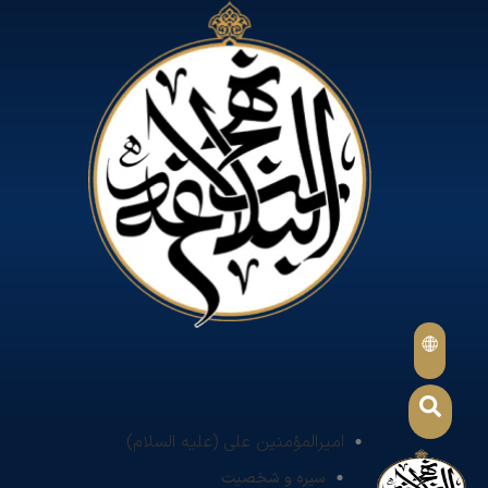
امیرالمؤمنین علی (علیه السلام)
سیره و شخصیت