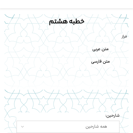
خطبه هشتم
فراز
متن عربی
متن فارسی
شارحین: