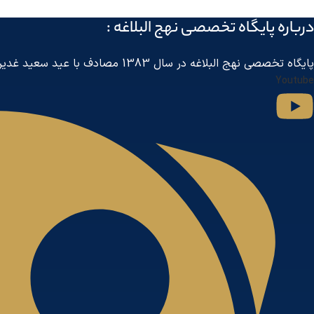
درباره پايگاه تخصصی نهج البلاغه :
پايگاه تخصصی نهج البلاغه در سال 1383 مصادف با عید سعید غدیر خم توسط مرکز جهانی اطلاع رسانی آل البیت
Youtube