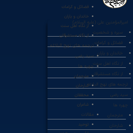
فضائل و کرامات
خاندان و یاران
امیرالمؤمنین علی (علیه السلام)
از نگاه اهل سنت
سیره و شخصیت
از نگاه مستشرقان
فضائل و کرامات
ترجمه های نهج البلاغه
خاندان و یاران
سید رضی
از نگاه اهل سنت
چهره ها
از نگاه مستشرقان
مترجمان
ترجمه های نهج البلاغه
شارحان
سید رضی
محققان
شاعران
چهره ها
مقالات
مترجمان
توحید
شارحان