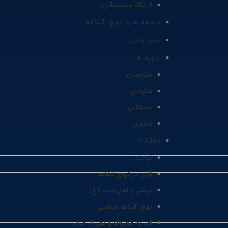
از نگاه مستشرقان
ترجمه های نهج البلاغه
سید رضی
چهره ها
مترجمان
شارحان
محققان
شاعران
مقالات
توحید
قرآن در نهج البلاغه
پیامبر و اهل بیت (ع)
نهج البلاغه شناسی
امر به معروف و نهی از منکر