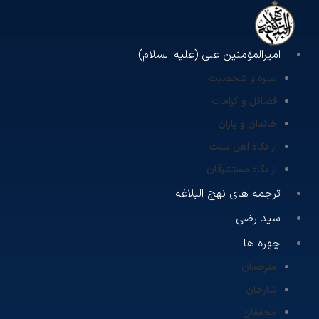
امیرالمؤمنین علی (علیه السلام)
سیره و شخصیت
فضائل و کرامات
خاندان و یاران
از نگاه اهل سنت
از نگاه مستشرقان
ترجمه های نهج البلاغه
سید رضی
چهره ها
مترجمان
شارحان
محققان