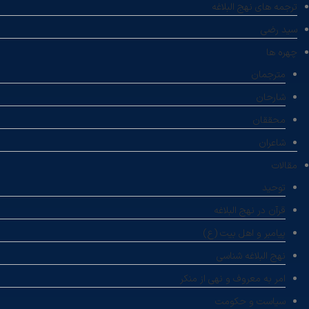
ترجمه های نهج البلاغه
سید رضی
چهره ها
مترجمان
شارحان
محققان
شاعران
مقالات
توحید
قرآن در نهج البلاغه
پیامبر و اهل بیت (ع)
نهج البلاغه شناسی
امر به معروف و نهی از منکر
سیاست و حکومت