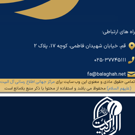
راه های ارتباطی:
قم، خیابان شهیدان فاطمی، کوچه 17، پلاک 2
۰۲۵-۳۷۷۴۵۱۱۱
fa@balaghah.net
تمامی حقوق مادی و معنوی این وب سایت برای
مرکز جهانی اطلاع رسانی آل البیت
(علیهم السلام)
محفوظ می باشد و استفاده از محتوا با ذکر منبع بلامانع است.