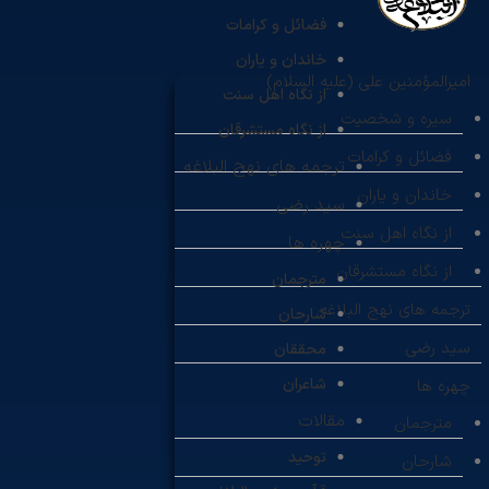
فضائل و کرامات
خاندان و یاران
امیرالمؤمنین علی (علیه السلام)
از نگاه اهل سنت
سیره و شخصیت
از نگاه مستشرقان
فضائل و کرامات
ترجمه های نهج البلاغه
خاندان و یاران
سید رضی
از نگاه اهل سنت
چهره ها
از نگاه مستشرقان
مترجمان
ترجمه های نهج البلاغه
شارحان
سید رضی
محققان
شاعران
چهره ها
مقالات
مترجمان
توحید
شارحان