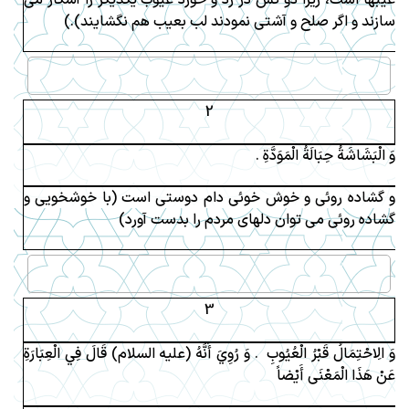
سازند و اگر صلح و آشتى نمودند لب بعيب هم نگشايند).)
2
وَ الْبَشَاشَةُ حِبَالَةُ الْمَوَدَّةِ .
و گشاده روئى و خوش خوئى دام دوستى است (با خوشخويى و
گشاده روئى مى توان دلهاى مردم را بدست آورد)
3
وَ الِاحْتِمَالُ قَبْرُ الْعُيُوبِ . وَ رُوِيَ أَنَّهُ (عليه السلام) قَالَ فِي الْعِبَارَةِ
عَنْ هَذَا الْمَعْنَى أَيْضاً