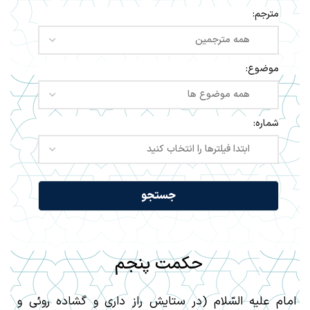
مترجم:
موضوع:
شماره:
حکمت پنجم
امام عليه السّلام (در ستايش راز دارى و گشاده روئى و