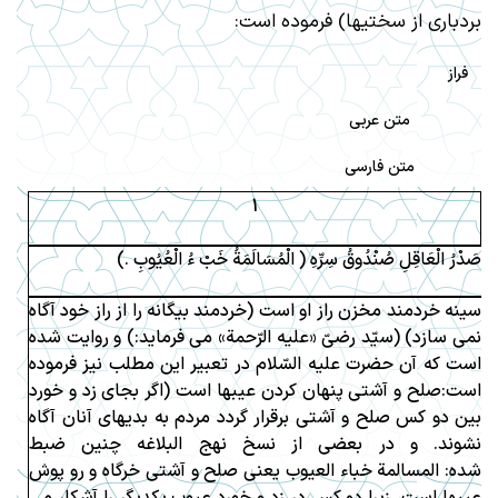
بردبارى از سختيها) فرموده است:
فراز
متن عربی
متن فارسی
1
صَدْرُ الْعَاقِلِ صُنْدُوقُ سِرِّهِ ( الْمُسَالَمَةُ خَبْ ءُ الْعُيُوبِ .)
سينه خردمند مخزن راز او است (خردمند بيگانه را از راز خود آگاه
نمى سازد) (سيّد رضىّ «عليه الرّحمة» مى فرمايد:) و روايت شده
است كه آن حضرت عليه السّلام در تعبير اين مطلب نيز فرموده
است:صلح و آشتى پنهان كردن عيبها است (اگر بجاى زد و خورد
بين دو كس صلح و آشتى برقرار گردد مردم به بديهاى آنان آگاه
نشوند. و در بعضى از نسخ نهج البلاغه چنين ضبط
شده: المسالمة خباء العيوب يعنى صلح و آشتى خرگاه و رو پوش
عيبها است، زيرا دو كس در زد و خورد عيوب يكديگر را آشكار مى