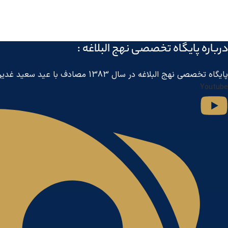
درباره پايگاه تخصصی نهج البلاغه :
پايگاه تخصصی نهج البلاغه در سال 1383 مصادف با عید سعید غدیر خم توسط مرکز جهانی اطلاع رسانی آل البیت
Youtube