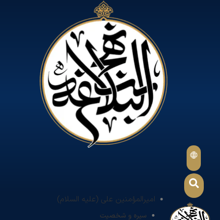
امیرالمؤمنین علی (علیه السلام)
سیره و شخصیت