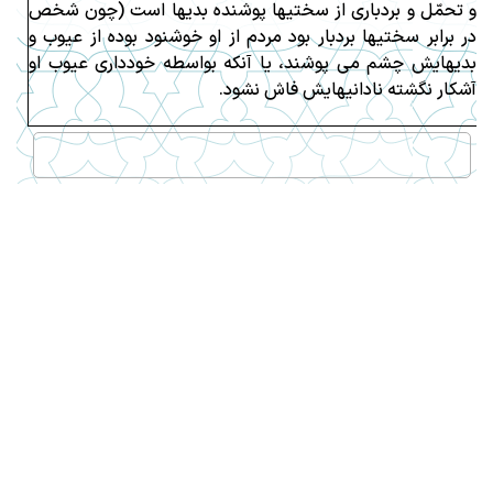
و تحمّل و بردبارى از سختيها پوشنده بديها است (چون شخص
در برابر سختيها بردبار بود مردم از او خوشنود بوده از عيوب و
بديهايش چشم مى پوشند، يا آنكه بواسطه خوددارى عيوب او
آشكار نگشته نادانيهايش فاش نشود.