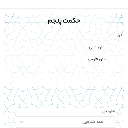
حکمت پنجم
فراز
متن عربی
متن فارسی
شارحین: