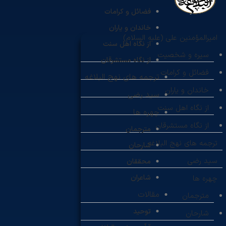
فضائل و کرامات
خاندان و یاران
امیرالمؤمنین علی (علیه السلام)
از نگاه اهل سنت
سیره و شخصیت
از نگاه مستشرقان
فضائل و کرامات
ترجمه های نهج البلاغه
خاندان و یاران
سید رضی
از نگاه اهل سنت
چهره ها
از نگاه مستشرقان
مترجمان
ترجمه های نهج البلاغه
شارحان
سید رضی
محققان
شاعران
چهره ها
مقالات
مترجمان
توحید
شارحان