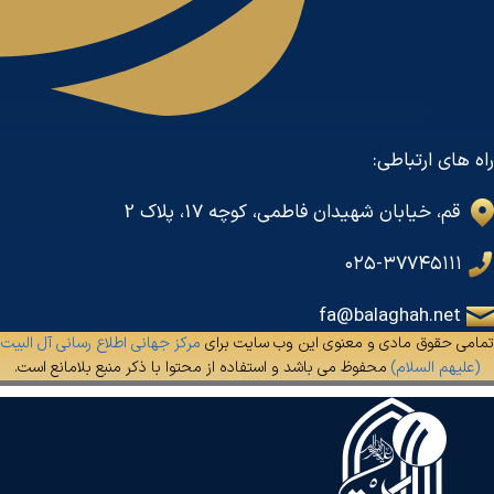
راه های ارتباطی:
قم، خیابان شهیدان فاطمی، کوچه 17، پلاک 2
۰۲۵-۳۷۷۴۵۱۱۱
fa@balaghah.net
تمامی حقوق مادی و معنوی این وب سایت برای
مرکز جهانی اطلاع رسانی آل البیت
(علیهم السلام)
محفوظ می باشد و استفاده از محتوا با ذکر منبع بلامانع است.