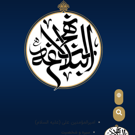
امیرالمؤمنین علی (علیه السلام)
سیره و شخصیت