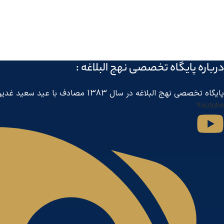
درباره پايگاه تخصصی نهج البلاغه :
پايگاه تخصصی نهج البلاغه در سال 1383 مصادف با عید سعید غدیر خم توسط مرکز جهانی اطلاع رسانی آل البیت
Youtube