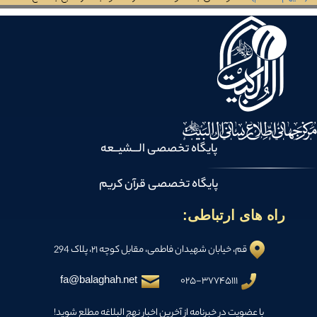
پایگاه تخصصی الـــشیــعه
پایگاه تخصصی قرآن کریم
راه های ارتباطی:
قم، خیابان شهیدان فاطمی، مقابل کوچه ۲۱، پلاک 294
fa@balaghah.net
۰۲۵-۳۷۷۴۵۱۱۱
با عضویت در خبرنامه از آخرین اخبار نهج البلاغه مطلع شوید!