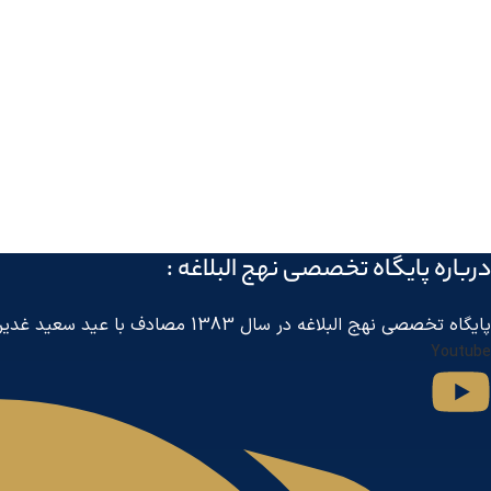
درباره پايگاه تخصصی نهج البلاغه :
پايگاه تخصصی نهج البلاغه در سال 1383 مصادف با عید سعید غدیر خم توسط مرکز جهانی اطلاع رسانی آل البیت
Youtube