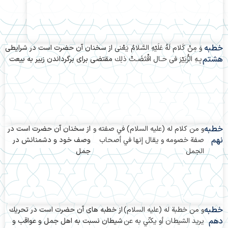
خطبه
وَ مِنْ كَلام لَهُ عَلَيْهِ السَّلامُ يَعْنى
از سخنان آن حضرت است در شرایطى
هشتم
بِـهِ الزُّبَيْرَ فى حـال اقْتَضَـتْ ذلِك
مقتضى براى برگرداندن زبیر به بیعت
خطبه
و من كلام له (علیه السلام) في صفته و
از سخنان آن حضرت است در
نهم
صفة خصومه و يقال إنها في أصحاب
وصف خود و دشمنانش در
الجمل‏
جمل
خطبه
و من خطبة له (علیه السلام)
از خطبه هاى آن حضرت است در تحريك
دهم
يريد الشيطان أو يكنّي به عن
شيطان نسبت به اهل جمل و عواقب و