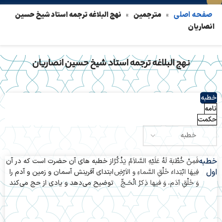
صفحه اصلی
مترجمین
نهج البلاغه ترجمه استاد شیخ حسین
»
»
انصاریان
نهج البلاغه ترجمه استاد شیخ حسین انصاریان
خطبه
نامه
حکمت
خطبه
فَمِنْ خُطْبَة لَهُ عَلَيْهِ السَّلاَمُ يَذْكُرُ
از خطبه های‌ آن حضرت است که در آن
اول
فِيهَا ابْتِداءَ خَلْقِ السَّماءِ و الاَرْضِ
ابتدای‌ آفرینش آسمان و زمین و آدم را
وَ خَلْقِ آدَم، وَ فيها ذِكرُ الْحَـجِّ
توضیح می‌‌دهد و یادی‌ از حج می‌‌کند