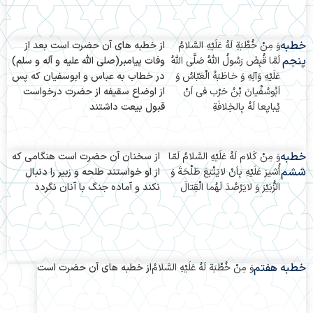
خطبه
وَ مِنْ خُطْبَةِ لَهُ عَلَيْهِ السَّلامُ
از خطبه هاى آن حضرت است بعد از
پنجم
لَمَّا قُبِضَ رَسُولُ اللّهُ صَلَّى اللّهُ
وفات پیامبر(صلی الله علیه و آله و سلم)
عَلَيْهِ وَآلِهِ وَ خاطَبَهُ الْعَبّاسُ وَ
در خطاب به عباس و ابوسفیان که پس
اَبُوسُفْيانَ بْنُ حَرْب فى اَنْ
از اوضاع سقیفه از حضرت درخواست
يُبايِعا لَهُ بِالخِلافَةِ
قبول بیعت داشتند
خطبه
وَ مِنْ كَلام لَهُ عَلَيْهِ السَّلامُ لَمّا
از سخنان آن حضرت است هنگامى که
ششم
أُشيرَ عَلَيْهِ بِاَنْ لايَتْبَعَ طَلْحَةَ وَ
از او خواستند طلحه و زبیر را دنبال
الزُّبَيْرَ وَ لايَرْصُدَ لَهُما الْقِتالَ
نکند و آماده جنگ با آنان نگردد
خطبه هفتم
وَ مِنْ خُطْبَة لَهُ عَلَيْهِ السَّلامُ
از خطبه های‌ آن حضرت است