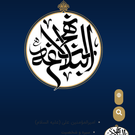
امیرالمؤمنین علی (علیه السلام)
سیره و شخصیت