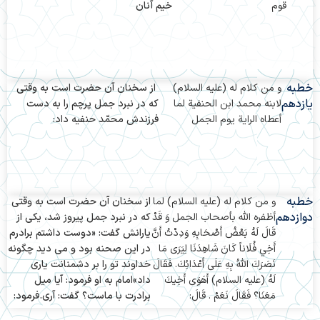
قوم
خيم آنان
خطبه
و من كلام له (علیه السلام)
از سخنان آن حضرت است به وقتى
یازدهم
لابنه محمد ابن الحنفية لما
كه در نبرد جمل پرچم را به دست
أعطاه الراية يوم الجمل
فرزندش محمّد حنفيه داد:
خطبه
و من كلام له (علیه السلام) لما
از سخنان آن حضرت است به وقتى
دوازدهم
أظفره الله بأصحاب الجمل وَ قَدْ
که در نبرد جمل پیروز شد، یکى از
قَالَ لَهُ بَعْضُ أَصْحَابِهِ وَدِدْتُ أَنَّ
یارانش گفت: «دوست داشتم برادرم
أَخِي فُلَاناً كَانَ شَاهِدَنَا لِيَرَى مَا
در این صحنه بود و مى دید چگونه
نَصَرَكَ اللَّهُ بِهِ عَلَى أَعْدَائِكَ. فَقَالَ
خداوند تو را بر دشمنانت یارى
لَهُ (علیه السلام) أَهَوَى أَخِيكَ
داد»امام به او فرمود: آیا میل
مَعَنَا؟ فَقَالَ نَعَمْ . قَالَ:
برادرت با ماست؟ گفت: آرى.فرمود: