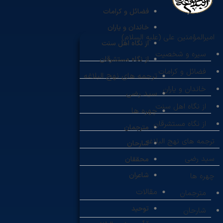
فضائل و کرامات
خاندان و یاران
امیرالمؤمنین علی (علیه السلام)
از نگاه اهل سنت
سیره و شخصیت
از نگاه مستشرقان
فضائل و کرامات
ترجمه های نهج البلاغه
خاندان و یاران
سید رضی
از نگاه اهل سنت
چهره ها
از نگاه مستشرقان
مترجمان
ترجمه های نهج البلاغه
شارحان
سید رضی
محققان
شاعران
چهره ها
مقالات
مترجمان
توحید
شارحان