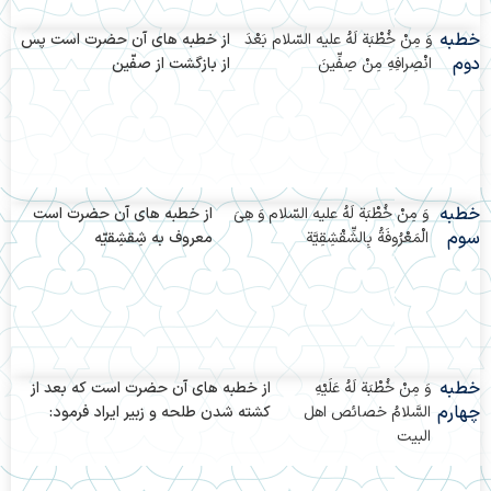
خطبه
وَ مِنْ خُطْبَة لَهُ عليه السّلام بَعْدَ
از خطبه های‌ آن حضرت است پس
دوم
انْصِرافِهِ مِنْ صِفِّينَ
از بازگشت از صفّین
خطبه
وَ مِنْ خُطْبَة لَهُ عليه السّلام وَ هِىَ
از خطبه های‌ آن حضرت است
سوم
الْمَعْرُوفَةُ بِالشِّقْشِقِيَّة
معروف به شِقشِقیّه
خطبه
وَ مِنْ خُطْبَة لَهُ عَلَيْهِ
از خطبه هاى آن حضرت است که بعد از
چهارم
السَّلامُ خصائص اهل
کشته شدن طلحه و زبیر ایراد فرمود:
البیت