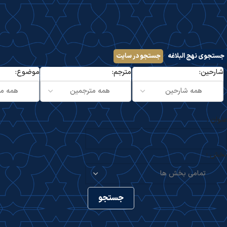
جستجوی نهج البلاغه
جستجو در سایت
شارحین:
مترجم:
موضوع:
عنوان :
بخش :